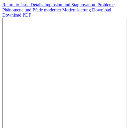
Return to Issue Details
Implosion und Stagnovation. Probleme,
Phänomene und Pfade moderner Modernisierung
Download
Download PDF