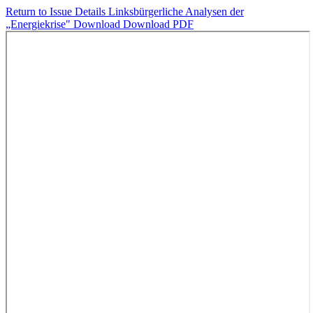
Return to Issue Details
Linksbürgerliche Analysen der
„Energiekrise"
Download
Download PDF