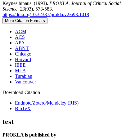
Keynes hinaus. (1993).
PROKLA. Journal of Critical Social
Science
,
23
(93), 573-583.
https://doi.org/10.32387/prokla.v23i93.1018
More Citation Formats
ACM
ACS
APA
ABNT
Chicago
Harvard
IEEE
MLA
Turabian
Vancouver
Download Citation
Endnote/Zotero/Mendeley (RIS)
BibTeX
test
PROKLA is published by