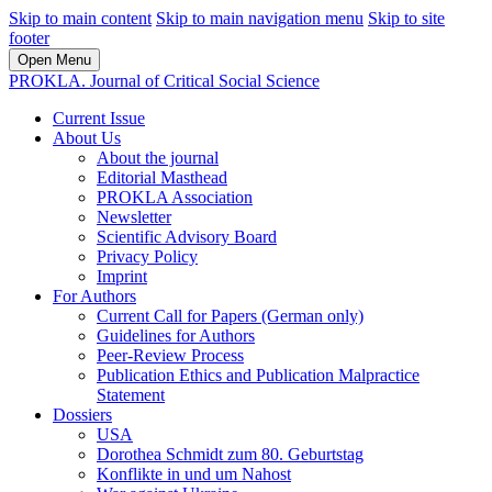
Skip to main content
Skip to main navigation menu
Skip to site
footer
Open Menu
PROKLA. Journal of Critical Social Science
Current Issue
About Us
About the journal
Editorial Masthead
PROKLA Association
Newsletter
Scientific Advisory Board
Privacy Policy
Imprint
For Authors
Current Call for Papers (German only)
Guidelines for Authors
Peer-Review Process
Publication Ethics and Publication Malpractice
Statement
Dossiers
USA
Dorothea Schmidt zum 80. Geburtstag
Konflikte in und um Nahost