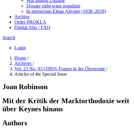
War against Ukraine
Dossier right-wing populism
In me­mo­ri­am Elmar Altvater (1938–2018)
Archive
Order PROKLA
Digital-Abo / FAQ
Search
Login
Home
/
Archives
/
Vol. 23 No. 93 (1993): Frauen in der Ökonomie
/
Articles of the Special Issue
Joan Robinson
Mit der Kritik der Marktorthodoxie weit
über Keynes hinaus
Authors