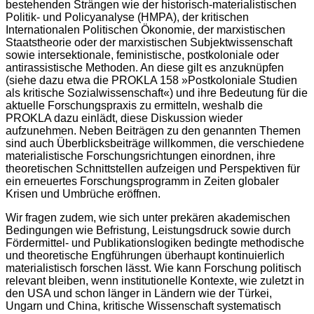
bestehenden Strängen wie der historisch-materialistischen
Politik- und Policyanalyse (HMPA), der kritischen
Internationalen Politischen Ökonomie, der marxistischen
Staatstheorie oder der marxistischen Subjektwissenschaft
sowie intersektionale, feministische, postkoloniale oder
antirassistische Methoden. An diese gilt es anzuknüpfen
(siehe dazu etwa die PROKLA 158 »Postkoloniale Studien
als kritische Sozialwissenschaft«) und ihre Bedeutung für die
aktuelle Forschungspraxis zu ermitteln, weshalb die
PROKLA dazu einlädt, diese Diskussion wieder
aufzunehmen. Neben Beiträgen zu den genannten Themen
sind auch Überblicksbeiträge willkommen, die verschiedene
materialistische Forschungsrichtungen einordnen, ihre
theoretischen Schnittstellen aufzeigen und Perspektiven für
ein erneuertes Forschungsprogramm in Zeiten globaler
Krisen und Umbrüche eröffnen.
Wir fragen zudem, wie sich unter prekären akademischen
Bedingungen wie Befristung, Leistungsdruck sowie durch
Fördermittel- und Publikationslogiken bedingte methodische
und theoretische Engführungen überhaupt kontinuierlich
materialistisch forschen lässt. Wie kann Forschung politisch
relevant bleiben, wenn institutionelle Kontexte, wie zuletzt in
den USA und schon länger in Ländern wie der Türkei,
Ungarn und China, kritische Wissenschaft systematisch