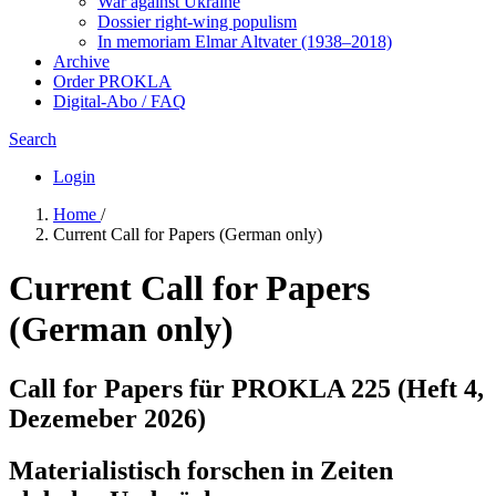
War against Ukraine
Dossier right-wing populism
In me­mo­ri­am Elmar Altvater (1938–2018)
Archive
Order PROKLA
Digital-Abo / FAQ
Search
Login
Home
/
Current Call for Papers (German only)
Current Call for Papers
(German only)
Call for Papers für PROKLA 225 (Heft 4,
Dezemeber 2026)
Materialistisch forschen in Zeiten