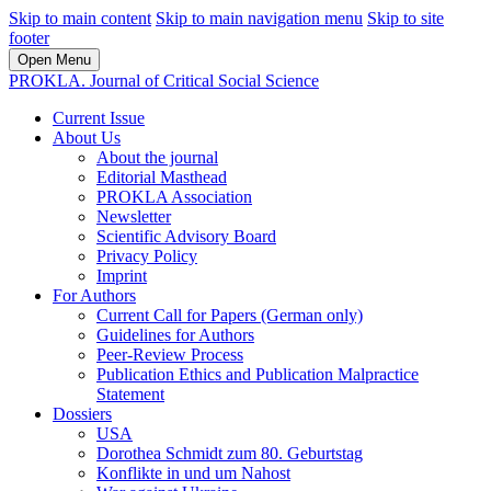
Skip to main content
Skip to main navigation menu
Skip to site
footer
Open Menu
PROKLA. Journal of Critical Social Science
Current Issue
About Us
About the journal
Editorial Masthead
PROKLA Association
Newsletter
Scientific Advisory Board
Privacy Policy
Imprint
For Authors
Current Call for Papers (German only)
Guidelines for Authors
Peer-Review Process
Publication Ethics and Publication Malpractice
Statement
Dossiers
USA
Dorothea Schmidt zum 80. Geburtstag
Konflikte in und um Nahost