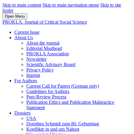
Skip to main content
Skip to main navigation menu
Skip to site
footer
Open Menu
PROKLA. Journal of Critical Social Science
Current Issue
About Us
About the journal
Editorial Masthead
PROKLA Association
Newsletter
Scientific Advisory Board
Privacy Policy
Imprint
For Authors
Current Call for Papers (German only)
Guidelines for Authors
Peer-Review Process
Publication Ethics and Publication Malpractice
Statement
Dossiers
USA
Dorothea Schmidt zum 80. Geburtstag
Konflikte in und um Nahost