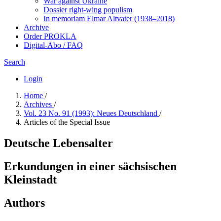
War against Ukraine
Dossier right-wing populism
In me­mo­ri­am Elmar Altvater (1938–2018)
Archive
Order PROKLA
Digital-Abo / FAQ
Search
Login
Home
/
Archives
/
Vol. 23 No. 91 (1993): Neues Deutschland
/
Articles of the Special Issue
Deutsche Lebensalter
Erkundungen in einer sächsischen
Kleinstadt
Authors