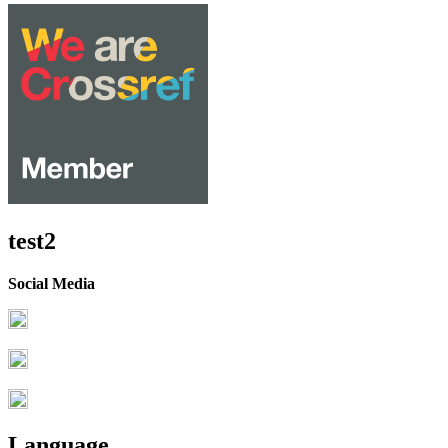
test2
Social Media
Language