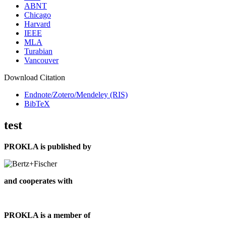
ABNT
Chicago
Harvard
IEEE
MLA
Turabian
Vancouver
Download Citation
Endnote/Zotero/Mendeley (RIS)
BibTeX
test
PROKLA is published by
and cooperates with
PROKLA is a member of