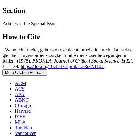
Section
Articles of the Special Issue
How to Cite
, Wenn ich arbeite, geht es mir schlecht, arbeite ich nicht, ist es das
gleiche": Jugendarbeitslosigkeit und Arbeitslosenbewegungen in
Italien. (1978).
PROKLA. Journal of Critical Social Science
,
8
(32),
111-134.
https://doi.org/10.32387/prokla.v8i32.1107
More Citation Formats
ACM
ACS
APA
ABNT
Chicago
Harvard
IEEE
MLA
Turabian
Vancouver