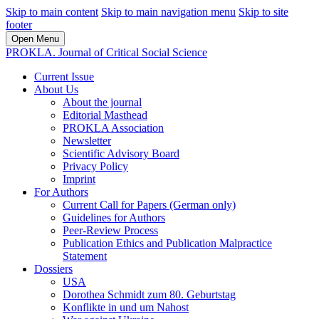
Skip to main content
Skip to main navigation menu
Skip to site
footer
Open Menu
PROKLA. Journal of Critical Social Science
Current Issue
About Us
About the journal
Editorial Masthead
PROKLA Association
Newsletter
Scientific Advisory Board
Privacy Policy
Imprint
For Authors
Current Call for Papers (German only)
Guidelines for Authors
Peer-Review Process
Publication Ethics and Publication Malpractice
Statement
Dossiers
USA
Dorothea Schmidt zum 80. Geburtstag
Konflikte in und um Nahost