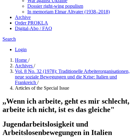
War against Ukraine
Dossier right-wing populism
In me­mo­ri­am Elmar Altvater (1938–2018)
Archive
Order PROKLA
Digital-Abo / FAQ
Search
Login
Home
/
Archives
/
Vol. 8 No. 32 (1978): Traditionelle Arbeiterorganisationen,
neue soziale Bewegungen und die Krise: Italien und
Frankreich
/
Articles of the Special Issue
,,Wenn ich arbeite, geht es mir schlecht,
arbeite ich nicht, ist es das gleiche"
Jugendarbeitslosigkeit und
Arbeitslosenbewegungen in Italien