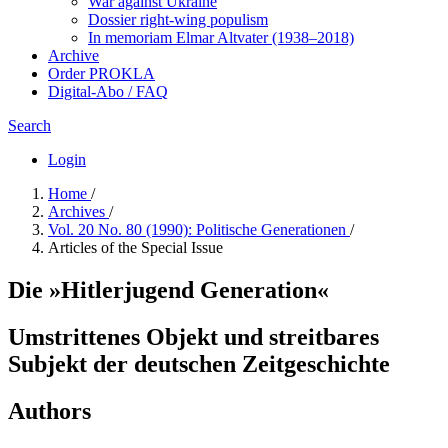
War against Ukraine
Dossier right-wing populism
In me­mo­ri­am Elmar Altvater (1938–2018)
Archive
Order PROKLA
Digital-Abo / FAQ
Search
Login
Home
/
Archives
/
Vol. 20 No. 80 (1990): Politische Generationen
/
Articles of the Special Issue
Die »Hitlerjugend Generation«
Umstrittenes Objekt und streitbares
Subjekt der deutschen Zeitgeschichte
Authors