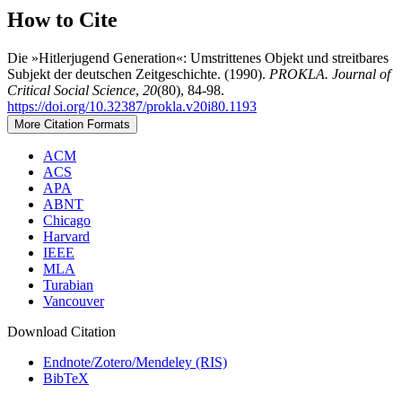
How to Cite
Die »Hitlerjugend Generation«: Umstrittenes Objekt und streitbares
Subjekt der deutschen Zeitgeschichte. (1990).
PROKLA. Journal of
Critical Social Science
,
20
(80), 84-98.
https://doi.org/10.32387/prokla.v20i80.1193
More Citation Formats
ACM
ACS
APA
ABNT
Chicago
Harvard
IEEE
MLA
Turabian
Vancouver
Download Citation
Endnote/Zotero/Mendeley (RIS)
BibTeX