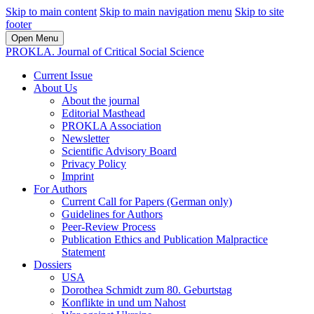
Skip to main content
Skip to main navigation menu
Skip to site
footer
Open Menu
PROKLA. Journal of Critical Social Science
Current Issue
About Us
About the journal
Editorial Masthead
PROKLA Association
Newsletter
Scientific Advisory Board
Privacy Policy
Imprint
For Authors
Current Call for Papers (German only)
Guidelines for Authors
Peer-Review Process
Publication Ethics and Publication Malpractice
Statement
Dossiers
USA
Dorothea Schmidt zum 80. Geburtstag
Konflikte in und um Nahost