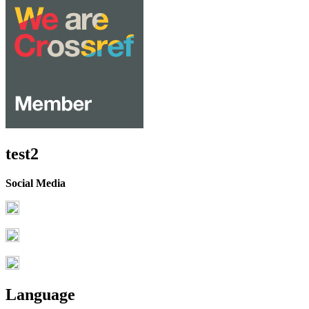
test2
Social Media
Language