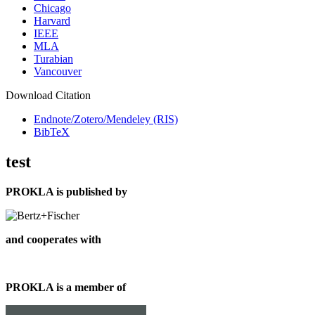
Chicago
Harvard
IEEE
MLA
Turabian
Vancouver
Download Citation
Endnote/Zotero/Mendeley (RIS)
BibTeX
test
PROKLA is published by
and cooperates with
PROKLA is a member of