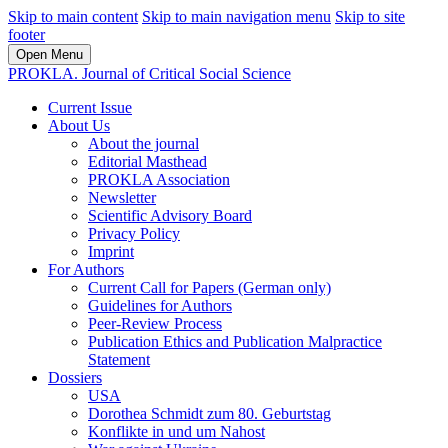
Skip to main content
Skip to main navigation menu
Skip to site
footer
Open Menu
PROKLA. Journal of Critical Social Science
Current Issue
About Us
About the journal
Editorial Masthead
PROKLA Association
Newsletter
Scientific Advisory Board
Privacy Policy
Imprint
For Authors
Current Call for Papers (German only)
Guidelines for Authors
Peer-Review Process
Publication Ethics and Publication Malpractice
Statement
Dossiers
USA
Dorothea Schmidt zum 80. Geburtstag
Konflikte in und um Nahost