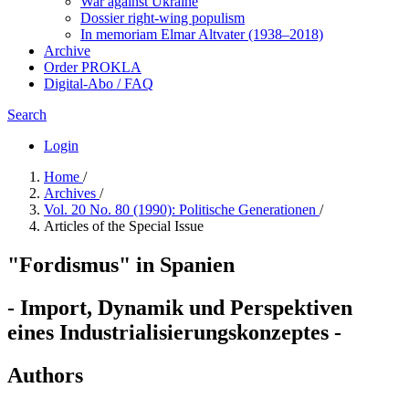
War against Ukraine
Dossier right-wing populism
In me­mo­ri­am Elmar Altvater (1938–2018)
Archive
Order PROKLA
Digital-Abo / FAQ
Search
Login
Home
/
Archives
/
Vol. 20 No. 80 (1990): Politische Generationen
/
Articles of the Special Issue
"Fordismus" in Spanien
- Import, Dynamik und Perspektiven
eines Industrialisierungskonzeptes -
Authors