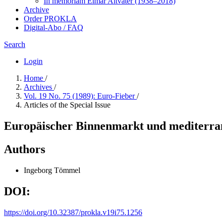
In me­mo­ri­am Elmar Altvater (1938–2018)
Archive
Order PROKLA
Digital-Abo / FAQ
Search
Login
Home
/
Archives
/
Vol. 19 No. 75 (1989): Euro-Fieber
/
Articles of the Special Issue
Europäischer Binnenmarkt und mediterra
Authors
Ingeborg Tömmel
DOI:
https://doi.org/10.32387/prokla.v19i75.1256