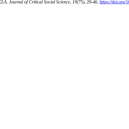
A. Journal of Critical Social Science
,
19
(75), 29-46.
https://doi.org