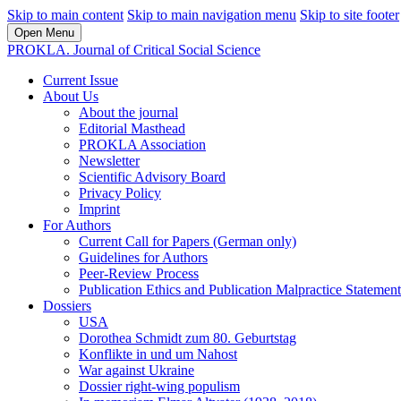
Skip to main content
Skip to main navigation menu
Skip to site footer
Open Menu
PROKLA. Journal of Critical Social Science
Current Issue
About Us
About the journal
Editorial Masthead
PROKLA Association
Newsletter
Scientific Advisory Board
Privacy Policy
Imprint
For Authors
Current Call for Papers (German only)
Guidelines for Authors
Peer-Review Process
Publication Ethics and Publication Malpractice Statement
Dossiers
USA
Dorothea Schmidt zum 80. Geburtstag
Konflikte in und um Nahost
War against Ukraine
Dossier right-wing populism