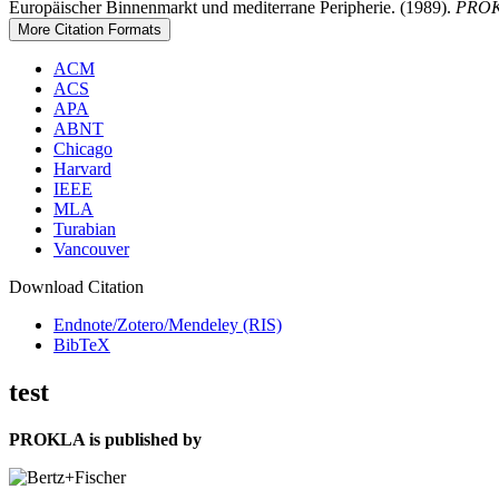
Europäischer Binnenmarkt und mediterrane Peripherie. (1989).
PROKL
More Citation Formats
ACM
ACS
APA
ABNT
Chicago
Harvard
IEEE
MLA
Turabian
Vancouver
Download Citation
Endnote/Zotero/Mendeley (RIS)
BibTeX
test
PROKLA is published by