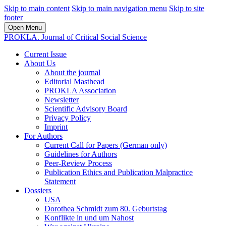
Skip to main content
Skip to main navigation menu
Skip to site
footer
Open Menu
PROKLA. Journal of Critical Social Science
Current Issue
About Us
About the journal
Editorial Masthead
PROKLA Association
Newsletter
Scientific Advisory Board
Privacy Policy
Imprint
For Authors
Current Call for Papers (German only)
Guidelines for Authors
Peer-Review Process
Publication Ethics and Publication Malpractice
Statement
Dossiers
USA
Dorothea Schmidt zum 80. Geburtstag
Konflikte in und um Nahost