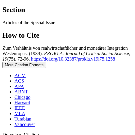
Section
Articles of the Special Issue
How to Cite
Zum Verhältnis von realwirtschaftlicher und monetärer Integration
Westeuropas. (1989).
PROKLA. Journal of Critical Social Science
,
19
(75), 72-96.
https://doi.org/10.32387/prokla.v19i75.1258
More Citation Formats
ACM
ACS
APA
ABNT
Chicago
Harvard
IEEE
MLA
Turabian
Vancouver
Download Citation