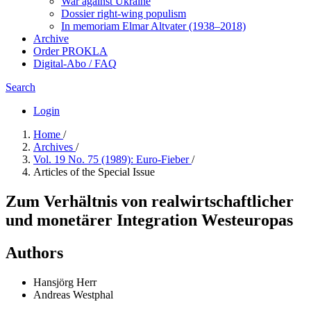
War against Ukraine
Dossier right-wing populism
In me­mo­ri­am Elmar Altvater (1938–2018)
Archive
Order PROKLA
Digital-Abo / FAQ
Search
Login
Home
/
Archives
/
Vol. 19 No. 75 (1989): Euro-Fieber
/
Articles of the Special Issue
Zum Verhältnis von realwirtschaftlicher
und monetärer Integration Westeuropas
Authors
Hansjörg Herr
Andreas Westphal