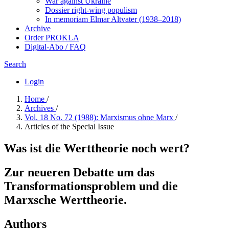
War against Ukraine
Dossier right-wing populism
In me­mo­ri­am Elmar Altvater (1938–2018)
Archive
Order PROKLA
Digital-Abo / FAQ
Search
Login
Home
/
Archives
/
Vol. 18 No. 72 (1988): Marxismus ohne Marx
/
Articles of the Special Issue
Was ist die Werttheorie noch wert?
Zur neueren Debatte um das
Transformationsproblem und die
Marxsche Werttheorie.
Authors