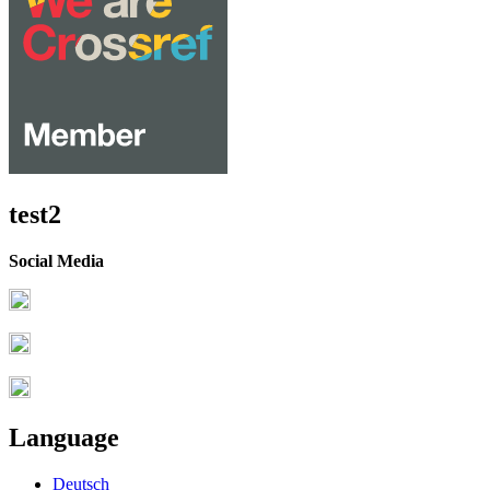
test2
Social Media
Language
Deutsch