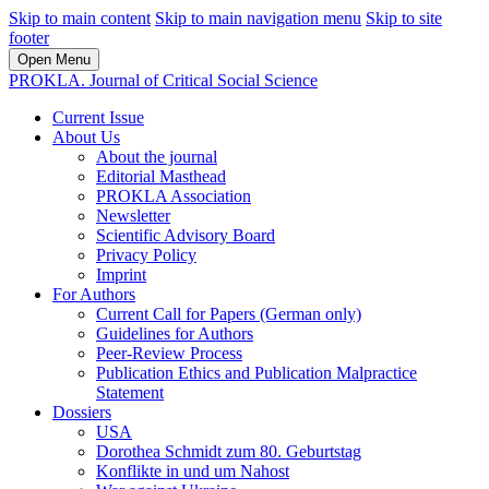
Skip to main content
Skip to main navigation menu
Skip to site
footer
Open Menu
PROKLA. Journal of Critical Social Science
Current Issue
About Us
About the journal
Editorial Masthead
PROKLA Association
Newsletter
Scientific Advisory Board
Privacy Policy
Imprint
For Authors
Current Call for Papers (German only)
Guidelines for Authors
Peer-Review Process
Publication Ethics and Publication Malpractice
Statement
Dossiers
USA
Dorothea Schmidt zum 80. Geburtstag
Konflikte in und um Nahost