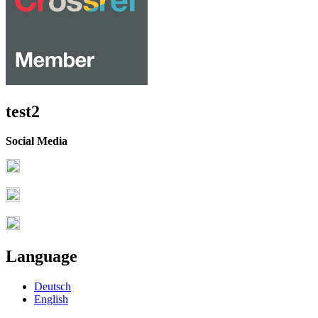
test2
Social Media
Language
Deutsch
English