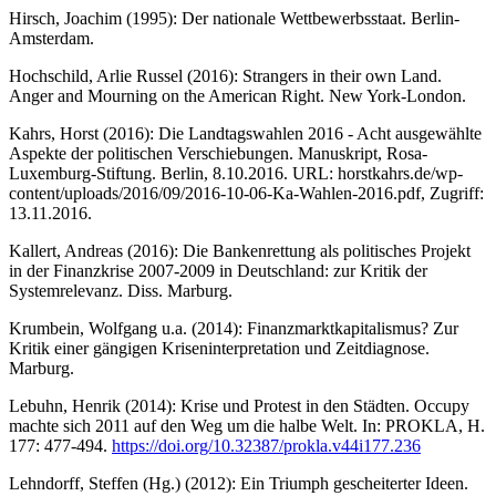
Hirsch, Joachim (1995): Der nationale Wettbewerbsstaat. Berlin-
Amsterdam.
Hochschild, Arlie Russel (2016): Strangers in their own Land.
Anger and Mourning on the American Right. New York-London.
Kahrs, Horst (2016): Die Landtagswahlen 2016 - Acht ausgewählte
Aspekte der politischen Verschiebungen. Manuskript, Rosa-
Luxemburg-Stiftung. Berlin, 8.10.2016. URL: horstkahrs.de/wp-
content/uploads/2016/09/2016-10-06-Ka-Wahlen-2016.pdf, Zugriff:
13.11.2016.
Kallert, Andreas (2016): Die Bankenrettung als politisches Projekt
in der Finanzkrise 2007-2009 in Deutschland: zur Kritik der
Systemrelevanz. Diss. Marburg.
Krumbein, Wolfgang u.a. (2014): Finanzmarktkapitalismus? Zur
Kritik einer gängigen Kriseninterpretation und Zeitdiagnose.
Marburg.
Lebuhn, Henrik (2014): Krise und Protest in den Städten. Occupy
machte sich 2011 auf den Weg um die halbe Welt. In: PROKLA, H.
177: 477-494.
https://doi.org/10.32387/prokla.v44i177.236
Lehndorff, Steffen (Hg.) (2012): Ein Triumph gescheiterter Ideen.