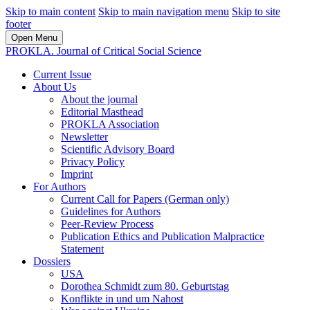
Skip to main content
Skip to main navigation menu
Skip to site
footer
Open Menu
PROKLA. Journal of Critical Social Science
Current Issue
About Us
About the journal
Editorial Masthead
PROKLA Association
Newsletter
Scientific Advisory Board
Privacy Policy
Imprint
For Authors
Current Call for Papers (German only)
Guidelines for Authors
Peer-Review Process
Publication Ethics and Publication Malpractice
Statement
Dossiers
USA
Dorothea Schmidt zum 80. Geburtstag
Konflikte in und um Nahost