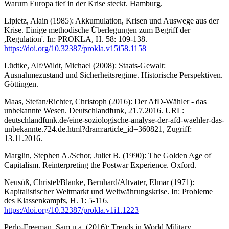
Warum Europa tief in der Krise steckt. Hamburg.
Lipietz, Alain (1985): Akkumulation, Krisen und Auswege aus der
Krise. Einige methodische Überlegungen zum Begriff der
,Regulation'. In: PROKLA, H. 58: 109-138.
https://doi.org/10.32387/prokla.v15i58.1158
Lüdtke, Alf/Wildt, Michael (2008): Staats-Gewalt:
Ausnahmezustand und Sicherheitsregime. Historische Perspektiven.
Göttingen.
Maas, Stefan/Richter, Christoph (2016): Der AfD-Wähler - das
unbekannte Wesen. Deutschlandfunk, 21.7.2016. URL:
deutschlandfunk.de/eine-soziologische-analyse-der-afd-waehler-das-
unbekannte.724.de.html?dram:article_id=360821, Zugriff:
13.11.2016.
Marglin, Stephen A./Schor, Juliet B. (1990): The Golden Age of
Capitalism. Reinterpreting the Postwar Experience. Oxford.
Neusüß, Christel/Blanke, Bernhard/Altvater, Elmar (1971):
Kapitalistischer Weltmarkt und Weltwährungskrise. In: Probleme
des Klassenkampfs, H. 1: 5-116.
https://doi.org/10.32387/prokla.v1i1.1223
Perlo-Freeman, Sam u.a. (2016): Trends in World Military