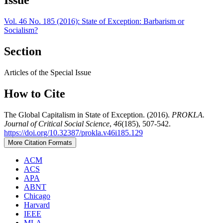
Issue
Vol. 46 No. 185 (2016): State of Exception: Barbarism or
Socialism?
Section
Articles of the Special Issue
How to Cite
The Global Capitalism in State of Exception. (2016).
PROKLA.
Journal of Critical Social Science
,
46
(185), 507-542.
https://doi.org/10.32387/prokla.v46i185.129
More Citation Formats
ACM
ACS
APA
ABNT
Chicago
Harvard
IEEE
MLA