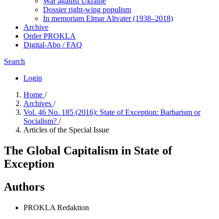
War against Ukraine
Dossier right-wing populism
In me­mo­ri­am Elmar Altvater (1938–2018)
Archive
Order PROKLA
Digital-Abo / FAQ
Search
Login
Home
/
Archives
/
Vol. 46 No. 185 (2016): State of Exception: Barbarism or
Socialism?
/
Articles of the Special Issue
The Global Capitalism in State of
Exception
Authors
PROKLA Redaktion