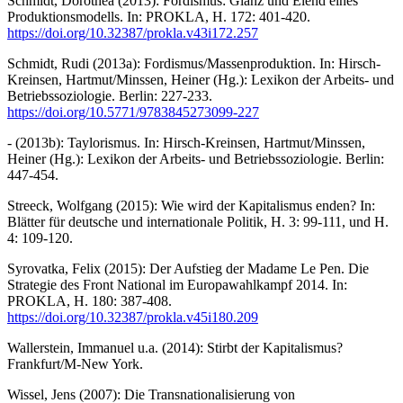
Schmidt, Dorothea (2013): Fordismus: Glanz und Elend eines
Produktionsmodells. In: PROKLA, H. 172: 401-420.
https://doi.org/10.32387/prokla.v43i172.257
Schmidt, Rudi (2013a): Fordismus/Massenproduktion. In: Hirsch-
Kreinsen, Hartmut/Minssen, Heiner (Hg.): Lexikon der Arbeits- und
Betriebssoziologie. Berlin: 227-233.
https://doi.org/10.5771/9783845273099-227
- (2013b): Taylorismus. In: Hirsch-Kreinsen, Hartmut/Minssen,
Heiner (Hg.): Lexikon der Arbeits- und Betriebssoziologie. Berlin:
447-454.
Streeck, Wolfgang (2015): Wie wird der Kapitalismus enden? In:
Blätter für deutsche und internationale Politik, H. 3: 99-111, und H.
4: 109-120.
Syrovatka, Felix (2015): Der Aufstieg der Madame Le Pen. Die
Strategie des Front National im Europawahlkampf 2014. In:
PROKLA, H. 180: 387-408.
https://doi.org/10.32387/prokla.v45i180.209
Wallerstein, Immanuel u.a. (2014): Stirbt der Kapitalismus?
Frankfurt/M-New York.
Wissel, Jens (2007): Die Transnationalisierung von