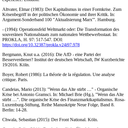
Altvater, Elmar (1983): Der Kapitalismus in einer Formkrise. Zum
Krisenbegriff in der politischen Ökonomie und ihrer Kritik. In:
Argument-Sonderband 100 "Aktualisierung Marx'". Hamburg.
- (1994): Operationsfeld Weltmarkt oder: Die Transformation des
souveränen Nationalstaats zum nationalen Wettbewerbsstaat. In:
PROKLA, H. 97: 517-547. DOI:
https://doi.org/10.32387/prokla.v24i97.978
Bergmann, Knut u.a. (2016): Die AfD - eine Partei der
Besserverdiener? Institut der deutschen Wirtschaft, IW Kurzberichte
19/2016. Köln.
Boyer, Robert (1986): La théorie de la régulation. Une analyse
critique. Paris.
Candeias, Mario (2013): "Wenn das Alte stirbt …" - Organische
Krise bei Antonio Gramsci. In: Michael Brie (Hg.), "Wenn das Alte
stirbt …". Die organische Krise des Finanzmarktkapitalismus. Rosa-
Luxemburg-Stiftung, Reihe Manuskripte Neue Folge, Band 8.
Berlin: 14-28.
Chwala, Sebastian (2015): Der Front National. Köln.