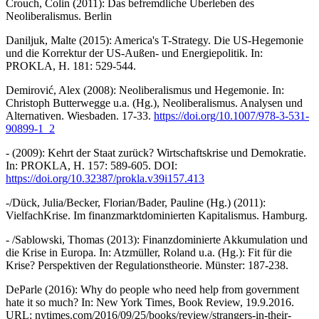
Crouch, Colin (2011): Das befremdliche Überleben des
Neoliberalismus. Berlin
Daniljuk, Malte (2015): America's T-Strategy. Die US-Hegemonie
und die Korrektur der US-Außen- und Energiepolitik. In:
PROKLA, H. 181: 529-544.
Demirović, Alex (2008): Neoliberalismus und Hegemonie. In:
Christoph Butterwegge u.a. (Hg.), Neoliberalismus. Analysen und
Alternativen. Wiesbaden. 17-33.
https://doi.org/10.1007/978-3-531-
90899-1_2
- (2009): Kehrt der Staat zurück? Wirtschaftskrise und Demokratie.
In: PROKLA, H. 157: 589-605. DOI:
https://doi.org/10.32387/prokla.v39i157.413
-/Dück, Julia/Becker, Florian/Bader, Pauline (Hg.) (2011):
VielfachKrise. Im finanzmarktdominierten Kapitalismus. Hamburg.
- /Sablowski, Thomas (2013): Finanzdominierte Akkumulation und
die Krise in Europa. In: Atzmüller, Roland u.a. (Hg.): Fit für die
Krise? Perspektiven der Regulationstheorie. Münster: 187-238.
DeParle (2016): Why do people who need help from government
hate it so much? In: New York Times, Book Review, 19.9.2016.
URL: nytimes.com/2016/09/25/books/review/strangers-in-their-