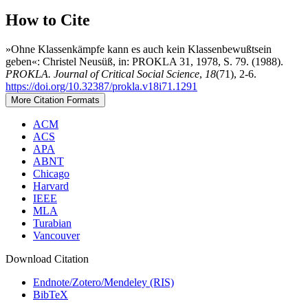
How to Cite
»Ohne Klassenkämpfe kann es auch kein Klassenbewußtsein
geben«: Christel Neusüß, in: PROKLA 31, 1978, S. 79. (1988).
PROKLA. Journal of Critical Social Science
,
18
(71), 2-6.
https://doi.org/10.32387/prokla.v18i71.1291
More Citation Formats
ACM
ACS
APA
ABNT
Chicago
Harvard
IEEE
MLA
Turabian
Vancouver
Download Citation
Endnote/Zotero/Mendeley (RIS)
BibTeX