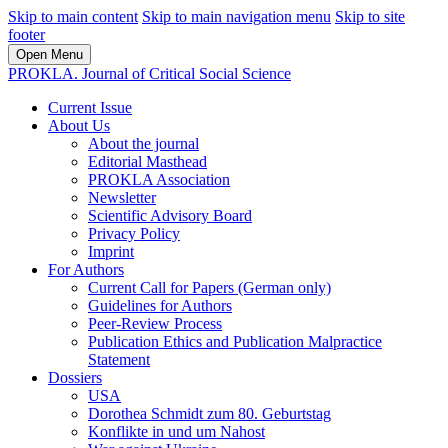
Skip to main content
Skip to main navigation menu
Skip to site
footer
Open Menu
PROKLA. Journal of Critical Social Science
Current Issue
About Us
About the journal
Editorial Masthead
PROKLA Association
Newsletter
Scientific Advisory Board
Privacy Policy
Imprint
For Authors
Current Call for Papers (German only)
Guidelines for Authors
Peer-Review Process
Publication Ethics and Publication Malpractice
Statement
Dossiers
USA
Dorothea Schmidt zum 80. Geburtstag
Konflikte in und um Nahost