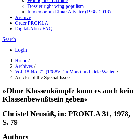
War against Ukraine
Dossier right-wing populism
In me­mo­ri­am Elmar Altvater (1938–2018)
Archive
Order PROKLA
Digital-Abo / FAQ
Search
Login
Home
/
Archives
/
Vol. 18 No. 71 (1988): Ein Markt und viele Welten
/
Articles of the Special Issue
»Ohne Klassenkämpfe kann es auch kein
Klassenbewußtsein geben«
Christel Neusüß, in: PROKLA 31, 1978,
S. 79
Authors