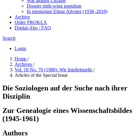
War against Ukraine
Dossier right-wing populism
In me­mo­ri­am Elmar Altvater (1938–2018)
Archive
Order PROKLA
Digital-Abo / FAQ
Search
Login
Home
/
Archives
/
Vol. 18 No. 70 (1988): Wir Intellektuelle
/
Articles of the Special Issue
Die Soziologen auf der Suche nach ihrer
Disziplin
Zur Genealogie eines Wissenschaftsbildes
(1945-1961)
Authors