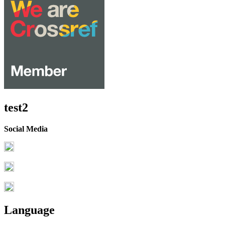
test2
Social Media
Language