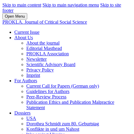
Skip to main content
Skip to main navigation menu
Skip to site
footer
Open Menu
PROKLA. Journal of Critical Social Science
Current Issue
About Us
About the journal
Editorial Masthead
PROKLA Association
Newsletter
Scientific Advisory Board
Privacy Policy
Imprint
For Authors
Current Call for Papers (German only)
Guidelines for Authors
Peer-Review Process
Publication Ethics and Publication Malpractice
Statement
Dossiers
USA
Dorothea Schmidt zum 80. Geburtstag
Konflikte in und um Nahost