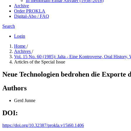
In me­mo­ri­am Elmar Altvater (1938–2018)
Archive
Order PROKLA
Digital-Abo / FAQ
Search
Login
Home
/
Archives
/
Vol. 15 No. 60 (1985): Jalta - Eine Kontroverse, Oral History
Articles of the Special Issue
Neue Technologien bedrohen die Exporte 
Authors
Gerd Junne
DOI:
https://doi.org/10.32387/prokla.v15i60.1406