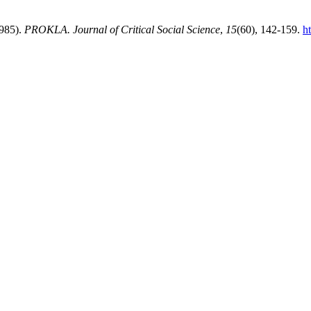
1985).
PROKLA. Journal of Critical Social Science
,
15
(60), 142-159.
h