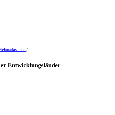
, Weltmarktsamba
/
der Entwicklungsländer