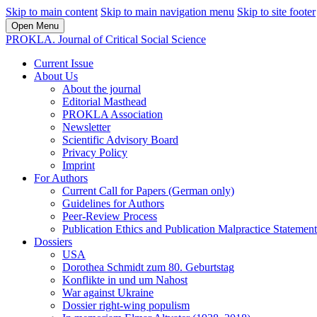
Skip to main content
Skip to main navigation menu
Skip to site footer
Open Menu
PROKLA. Journal of Critical Social Science
Current Issue
About Us
About the journal
Editorial Masthead
PROKLA Association
Newsletter
Scientific Advisory Board
Privacy Policy
Imprint
For Authors
Current Call for Papers (German only)
Guidelines for Authors
Peer-Review Process
Publication Ethics and Publication Malpractice Statement
Dossiers
USA
Dorothea Schmidt zum 80. Geburtstag
Konflikte in und um Nahost
War against Ukraine
Dossier right-wing populism