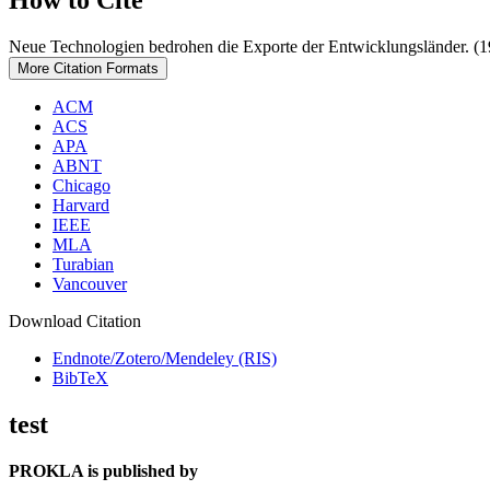
How to Cite
Neue Technologien bedrohen die Exporte der Entwicklungsländer. (
More Citation Formats
ACM
ACS
APA
ABNT
Chicago
Harvard
IEEE
MLA
Turabian
Vancouver
Download Citation
Endnote/Zotero/Mendeley (RIS)
BibTeX
test
PROKLA is published by