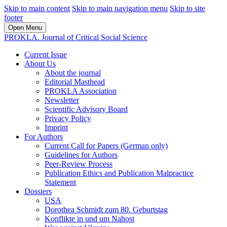
Skip to main content
Skip to main navigation menu
Skip to site
footer
Open Menu
PROKLA. Journal of Critical Social Science
Current Issue
About Us
About the journal
Editorial Masthead
PROKLA Association
Newsletter
Scientific Advisory Board
Privacy Policy
Imprint
For Authors
Current Call for Papers (German only)
Guidelines for Authors
Peer-Review Process
Publication Ethics and Publication Malpractice
Statement
Dossiers
USA
Dorothea Schmidt zum 80. Geburtstag
Konflikte in und um Nahost