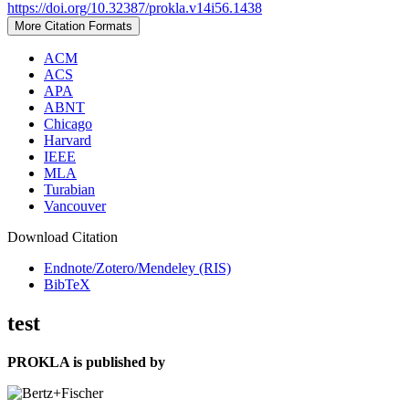
https://doi.org/10.32387/prokla.v14i56.1438
More Citation Formats
ACM
ACS
APA
ABNT
Chicago
Harvard
IEEE
MLA
Turabian
Vancouver
Download Citation
Endnote/Zotero/Mendeley (RIS)
BibTeX
test
PROKLA is published by