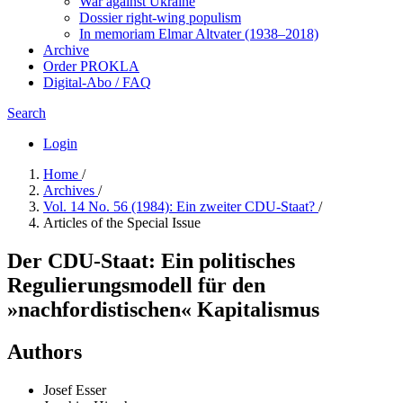
War against Ukraine
Dossier right-wing populism
In me­mo­ri­am Elmar Altvater (1938–2018)
Archive
Order PROKLA
Digital-Abo / FAQ
Search
Login
Home
/
Archives
/
Vol. 14 No. 56 (1984): Ein zweiter CDU-Staat?
/
Articles of the Special Issue
Der CDU-Staat: Ein politisches
Regulierungsmodell für den
»nachfordistischen« Kapitalismus
Authors
Josef Esser