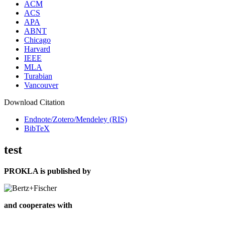
ACM
ACS
APA
ABNT
Chicago
Harvard
IEEE
MLA
Turabian
Vancouver
Download Citation
Endnote/Zotero/Mendeley (RIS)
BibTeX
test
PROKLA is published by
and cooperates with