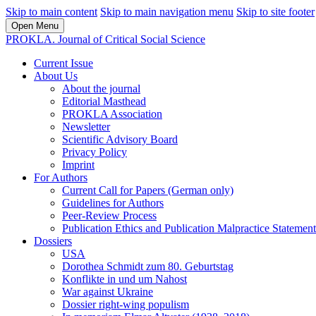
Skip to main content
Skip to main navigation menu
Skip to site footer
Open Menu
PROKLA. Journal of Critical Social Science
Current Issue
About Us
About the journal
Editorial Masthead
PROKLA Association
Newsletter
Scientific Advisory Board
Privacy Policy
Imprint
For Authors
Current Call for Papers (German only)
Guidelines for Authors
Peer-Review Process
Publication Ethics and Publication Malpractice Statement
Dossiers
USA
Dorothea Schmidt zum 80. Geburtstag
Konflikte in und um Nahost
War against Ukraine
Dossier right-wing populism