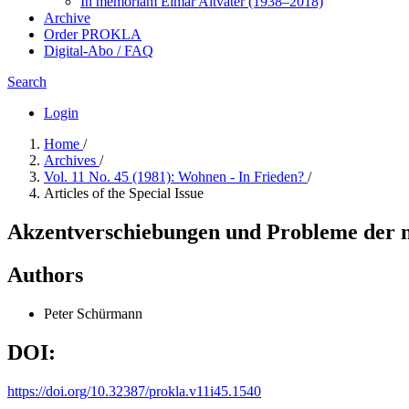
In me­mo­ri­am Elmar Altvater (1938–2018)
Archive
Order PROKLA
Digital-Abo / FAQ
Search
Login
Home
/
Archives
/
Vol. 11 No. 45 (1981): Wohnen - In Frieden?
/
Articles of the Special Issue
Akzentverschiebungen und Probleme der n
Authors
Peter Schürmann
DOI:
https://doi.org/10.32387/prokla.v11i45.1540