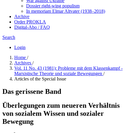
War against Ukraine
Dossier right-wing populism
In me­mo­ri­am Elmar Altvater (1938–2018)
Archive
Order PROKLA
Digital-Abo / FAQ
Search
Login
Home
/
Archives
/
Vol. 11 No. 43 (1981): Probleme mit dem Klassenkampf -
Marxistische Theorie und soziale Bewegungen
/
Articles of the Special Issue
Das gerissene Band
Überlegungen zum neueren Verhältnis
von sozialem Wissen und sozialer
Bewegung