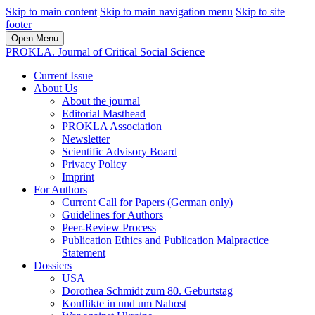
Skip to main content
Skip to main navigation menu
Skip to site
footer
Open Menu
PROKLA. Journal of Critical Social Science
Current Issue
About Us
About the journal
Editorial Masthead
PROKLA Association
Newsletter
Scientific Advisory Board
Privacy Policy
Imprint
For Authors
Current Call for Papers (German only)
Guidelines for Authors
Peer-Review Process
Publication Ethics and Publication Malpractice
Statement
Dossiers
USA
Dorothea Schmidt zum 80. Geburtstag
Konflikte in und um Nahost