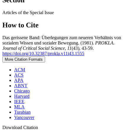
Section
Articles of the Special Issue
How to Cite
Das gerissene Band: Überlegungen zum neueren Verhältnis von
sozialem Wissen und sozialer Bewegung. (1981).
PROKLA.
Journal of Critical Social Science
,
11
(43), 43-59.
https://doi.org/10.32387/prokla.v11i43.1555
More Citation Formats
ACM
ACS
APA
ABNT
Chicago
Harvard
IEEE
MLA
Turabian
Vancouver
Download Citation