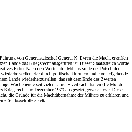
ührung von Generalstabschef General K. Evren die Macht ergriffen
nzen Lande das Kriegsrecht ausgerufen ist. Dieser Staatsstreich wurde
itives Echo. Nach den Worten der Militärs sollte der Putsch den
es wiederherstellen, der durch politische Unruhen und eine tiefgehende
inem Lande wiederherzustellen, das seit dem Ende des Zweiten
e ruhige Wochenende seit vielen Jahren« verbracht hätten (Le Monde
des Kriegsrechts im Dezember 1979 ausgesetzt gewesen war. Dieses
ht, die Gründe für die Machtübernahme der Militärs zu erklären und
ne Schlüsselrolle spielt.