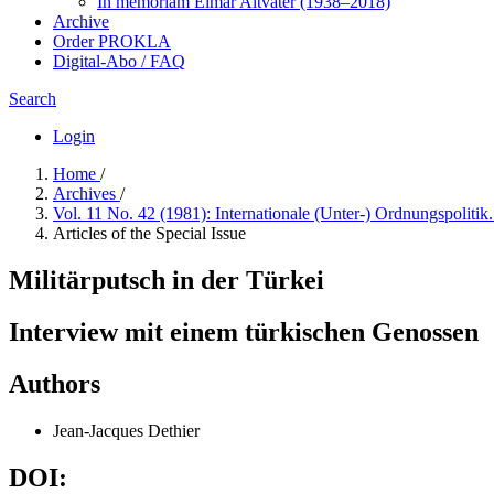
In me­mo­ri­am Elmar Altvater (1938–2018)
Archive
Order PROKLA
Digital-Abo / FAQ
Search
Login
Home
/
Archives
/
Vol. 11 No. 42 (1981): Internationale (Unter-) Ordnungspolitik
Articles of the Special Issue
Militärputsch in der Türkei
Interview mit einem türkischen Genossen
Authors
Jean-Jacques Dethier
DOI: