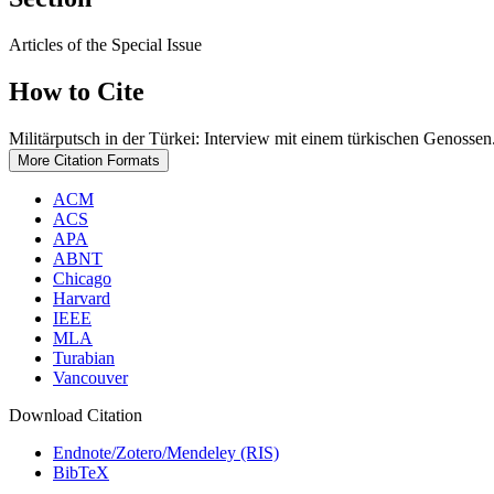
Articles of the Special Issue
How to Cite
Militärputsch in der Türkei: Interview mit einem türkischen Genossen
More Citation Formats
ACM
ACS
APA
ABNT
Chicago
Harvard
IEEE
MLA
Turabian
Vancouver
Download Citation
Endnote/Zotero/Mendeley (RIS)
BibTeX