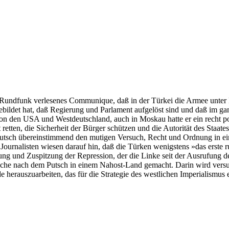
undfunk verlesenes Communique, daß in der Türkei die Armee unter F
gebildet hat, daß Regierung und Parlament aufgelöst sind und daß im ga
n den USA und Westdeutschland, auch in Moskau hatte er ein recht pos
 retten, die Sicherheit der Bürger schützen und die Autorität des Staat
 Putsch übereinstimmend den mutigen Versuch, Recht und Ordnung in e
le Journalisten wiesen darauf hin, daß die Türken wenigstens »das erst
ung und Zuspitzung der Repression, der die Linke seit der Ausrufung 
che nach dem Putsch in einem Nahost-Land gemacht. Darin wird versuc
herauszuarbeiten, das für die Strategie des westlichen Imperialismus ei