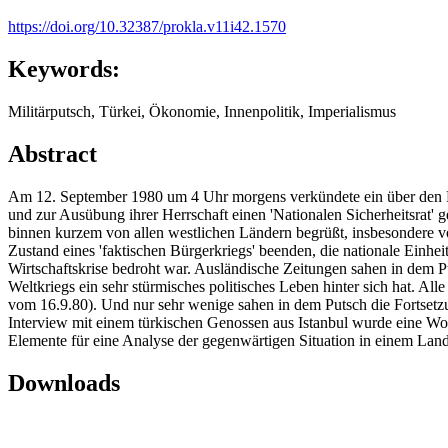
https://doi.org/10.32387/prokla.v11i42.1570
Keywords:
Militärputsch, Türkei, Ökonomie, Innenpolitik, Imperialismus
Abstract
Am 12. September 1980 um 4 Uhr morgens verkündete ein über den R
und zur Ausübung ihrer Herrschaft einen 'Nationalen Sicherheitsrat' 
binnen kurzem von allen westlichen Ländern begrüßt, insbesondere vo
Zustand eines 'faktischen Bürgerkriegs' beenden, die nationale Einheit
Wirtschaftskrise bedroht war. Ausländische Zeitungen sahen in dem
Weltkriegs ein sehr stürmisches politisches Leben hinter sich hat. Al
vom 16.9.80). Und nur sehr wenige sahen in dem Putsch die Fortsetz
Interview mit einem türkischen Genossen aus Istanbul wurde eine Wo
Elemente für eine Analyse der gegenwärtigen Situation in einem Lande 
Downloads