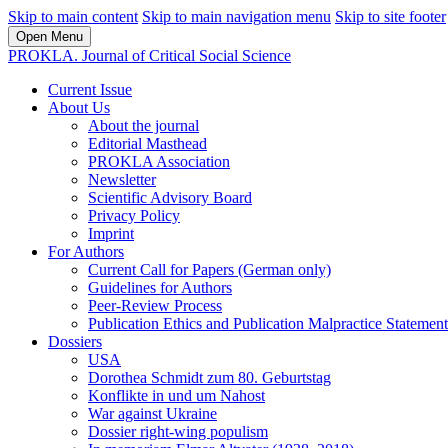
Skip to main content
Skip to main navigation menu
Skip to site footer
Open Menu
PROKLA. Journal of Critical Social Science
Current Issue
About Us
About the journal
Editorial Masthead
PROKLA Association
Newsletter
Scientific Advisory Board
Privacy Policy
Imprint
For Authors
Current Call for Papers (German only)
Guidelines for Authors
Peer-Review Process
Publication Ethics and Publication Malpractice Statement
Dossiers
USA
Dorothea Schmidt zum 80. Geburtstag
Konflikte in und um Nahost
War against Ukraine
Dossier right-wing populism