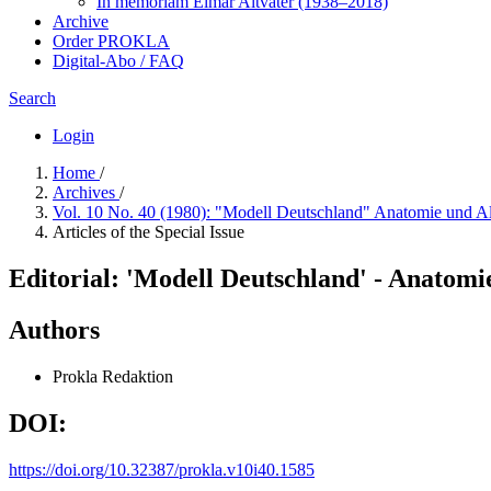
In me­mo­ri­am Elmar Altvater (1938–2018)
Archive
Order PROKLA
Digital-Abo / FAQ
Search
Login
Home
/
Archives
/
Vol. 10 No. 40 (1980): "Modell Deutschland" Anatomie und A
Articles of the Special Issue
Editorial: 'Modell Deutschland' - Anatomi
Authors
Prokla Redaktion
DOI:
https://doi.org/10.32387/prokla.v10i40.1585