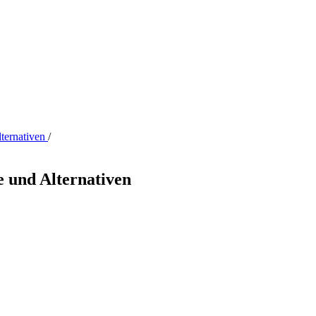
lternativen
/
e und Alternativen