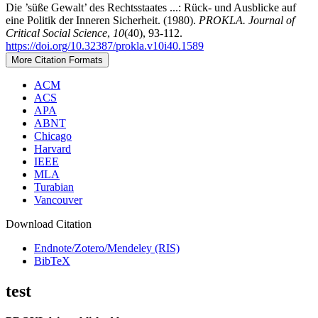
Die ’süße Gewalt’ des Rechtsstaates ...: Rück- und Ausblicke auf
eine Politik der Inneren Sicherheit. (1980).
PROKLA. Journal of
Critical Social Science
,
10
(40), 93-112.
https://doi.org/10.32387/prokla.v10i40.1589
More Citation Formats
ACM
ACS
APA
ABNT
Chicago
Harvard
IEEE
MLA
Turabian
Vancouver
Download Citation
Endnote/Zotero/Mendeley (RIS)
BibTeX
test