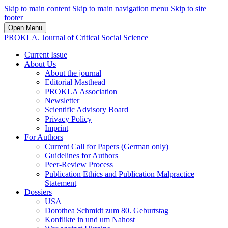
Skip to main content
Skip to main navigation menu
Skip to site
footer
Open Menu
PROKLA. Journal of Critical Social Science
Current Issue
About Us
About the journal
Editorial Masthead
PROKLA Association
Newsletter
Scientific Advisory Board
Privacy Policy
Imprint
For Authors
Current Call for Papers (German only)
Guidelines for Authors
Peer-Review Process
Publication Ethics and Publication Malpractice
Statement
Dossiers
USA
Dorothea Schmidt zum 80. Geburtstag
Konflikte in und um Nahost