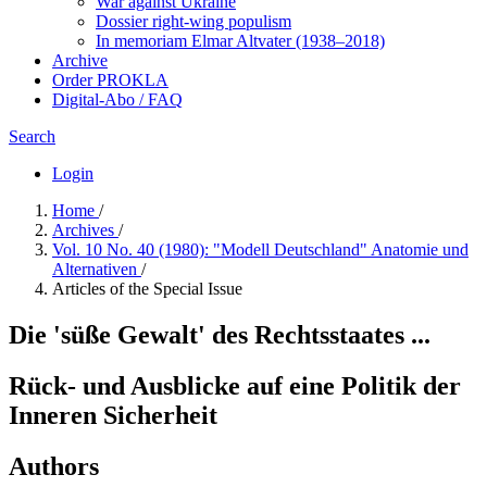
War against Ukraine
Dossier right-wing populism
In me­mo­ri­am Elmar Altvater (1938–2018)
Archive
Order PROKLA
Digital-Abo / FAQ
Search
Login
Home
/
Archives
/
Vol. 10 No. 40 (1980): "Modell Deutschland" Anatomie und
Alternativen
/
Articles of the Special Issue
Die 'süße Gewalt' des Rechtsstaates ...
Rück- und Ausblicke auf eine Politik der
Inneren Sicherheit
Authors