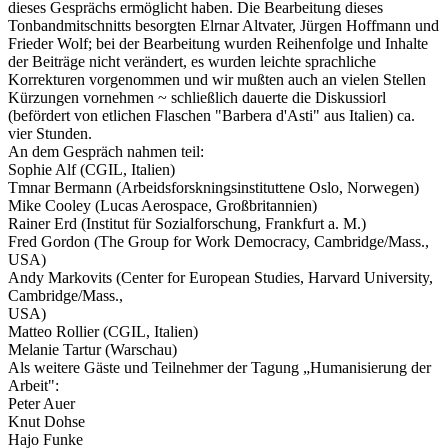
dieses Gesprächs ermöglicht haben. Die Bearbeitung dieses
Tonbandmitschnitts besorgten Elrnar Altvater, Jürgen Hoffmann und
Frieder Wolf; bei der Bearbeitung wurden Reihenfolge und Inhalte
der Beiträge nicht verändert, es wurden leichte sprachliche
Korrekturen vorgenommen und wir mußten auch an vielen Stellen
Kürzungen vornehmen ~ schließlich dauerte die Diskussiorl
(befördert von etlichen Flaschen "Barbera d'Asti" aus Italien) ca.
vier Stunden.
An dem Gespräch nahmen teil:
Sophie Alf (CGIL, Italien)
Tmnar Bermann (Arbeidsforskningsinstituttene Oslo, Norwegen)
Mike Cooley (Lucas Aerospace, Großbritannien)
Rainer Erd (Institut für Sozialforschung, Frankfurt a. M.)
Fred Gordon (The Group for Work Democracy, Cambridge/Mass.,
USA)
Andy Markovits (Center for European Studies, Harvard University,
Cambridge/Mass.,
USA)
Matteo Rollier (CGIL, Italien)
Melanie Tartur (Warschau)
Als weitere Gäste und Teilnehmer der Tagung „Humanisierung der
Arbeit":
Peter Auer
Knut Dohse
Hajo Funke