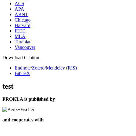
ACS
APA
ABNT
Chicago
Harvard
IEEE
MLA
Turabian
Vancouver
Download Citation
Endnote/Zotero/Mendeley (RIS)
BibTeX
test
PROKLA is published by
and cooperates with