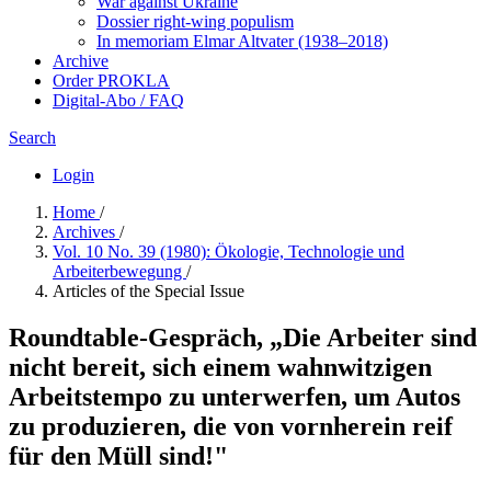
War against Ukraine
Dossier right-wing populism
In me­mo­ri­am Elmar Altvater (1938–2018)
Archive
Order PROKLA
Digital-Abo / FAQ
Search
Login
Home
/
Archives
/
Vol. 10 No. 39 (1980): Ökologie, Technologie und
Arbeiterbewegung
/
Articles of the Special Issue
Roundtable-Gespräch, „Die Arbeiter sind
nicht bereit, sich einem wahnwitzigen
Arbeitstempo zu unterwerfen, um Autos
zu produzieren, die von vornherein reif
für den Müll sind!"