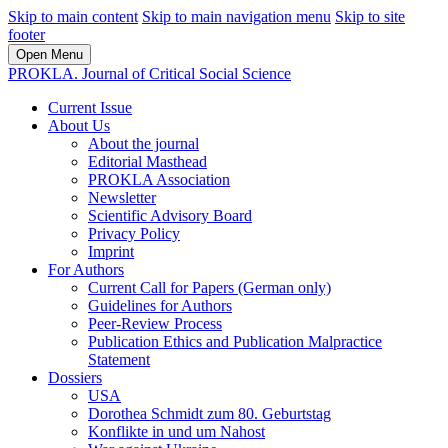
Skip to main content
Skip to main navigation menu
Skip to site
footer
Open Menu
PROKLA. Journal of Critical Social Science
Current Issue
About Us
About the journal
Editorial Masthead
PROKLA Association
Newsletter
Scientific Advisory Board
Privacy Policy
Imprint
For Authors
Current Call for Papers (German only)
Guidelines for Authors
Peer-Review Process
Publication Ethics and Publication Malpractice
Statement
Dossiers
USA
Dorothea Schmidt zum 80. Geburtstag
Konflikte in und um Nahost