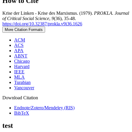
How to Cite
Krise der Linken - Krise des Marxismus. (1979).
PROKLA. Journal
of Critical Social Science
,
9
(36), 35-48.
https://doi.org/10.32387/prokla.v9i36.1626
More Citation Formats
ACM
ACS
APA
ABNT
Chicago
Harvard
IEEE
MLA
Turabian
Vancouver
Download Citation
Endnote/Zotero/Mendeley (RIS)
BibTeX
test