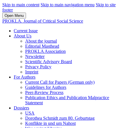
Skip to main content
Skip to main navigation menu
Skip to site
footer
Open Menu
PROKLA. Journal of Critical Social Science
Current Issue
About Us
About the journal
Editorial Masthead
PROKLA Association
Newsletter
Scientific Advisory Board
Privacy Policy
Imprint
For Authors
Current Call for Papers (German only)
Guidelines for Authors
Peer-Review Process
Publication Ethics and Publication Malpractice
Statement
Dossiers
USA
Dorothea Schmidt zum 80. Geburtstag
Konflikte in und um Nahost