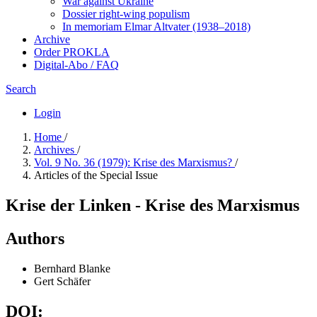
War against Ukraine
Dossier right-wing populism
In me­mo­ri­am Elmar Altvater (1938–2018)
Archive
Order PROKLA
Digital-Abo / FAQ
Search
Login
Home
/
Archives
/
Vol. 9 No. 36 (1979): Krise des Marxismus?
/
Articles of the Special Issue
Krise der Linken - Krise des Marxismus
Authors
Bernhard Blanke
Gert Schäfer
DOI: