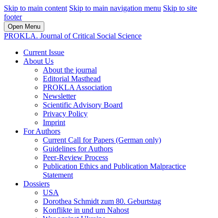
Skip to main content
Skip to main navigation menu
Skip to site
footer
Open Menu
PROKLA. Journal of Critical Social Science
Current Issue
About Us
About the journal
Editorial Masthead
PROKLA Association
Newsletter
Scientific Advisory Board
Privacy Policy
Imprint
For Authors
Current Call for Papers (German only)
Guidelines for Authors
Peer-Review Process
Publication Ethics and Publication Malpractice
Statement
Dossiers
USA
Dorothea Schmidt zum 80. Geburtstag
Konflikte in und um Nahost