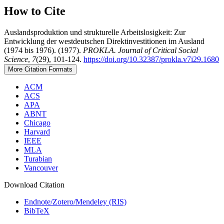
How to Cite
Auslandsproduktion und strukturelle Arbeitslosigkeit: Zur
Entwicklung der westdeutschen Direktinvestitionen im Ausland
(1974 bis 1976). (1977).
PROKLA. Journal of Critical Social
Science
,
7
(29), 101-124.
https://doi.org/10.32387/prokla.v7i29.1680
More Citation Formats
ACM
ACS
APA
ABNT
Chicago
Harvard
IEEE
MLA
Turabian
Vancouver
Download Citation
Endnote/Zotero/Mendeley (RIS)
BibTeX