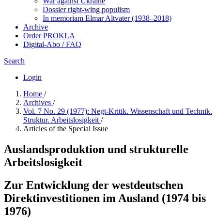
War against Ukraine
Dossier right-wing populism
In me­mo­ri­am Elmar Altvater (1938–2018)
Archive
Order PROKLA
Digital-Abo / FAQ
Search
Login
Home
/
Archives
/
Vol. 7 No. 29 (1977): Negt-Kritik. Wissenschaft und Technik.
Struktur. Arbeitslosigkeit
/
Articles of the Special Issue
Auslandsproduktion und strukturelle
Arbeitslosigkeit
Zur Entwicklung der westdeutschen
Direktinvestitionen im Ausland (1974 bis
1976)