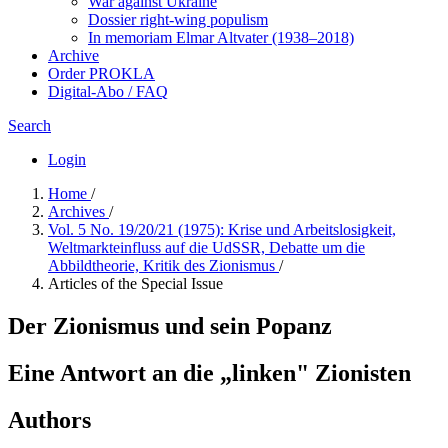
War against Ukraine
Dossier right-wing populism
In me­mo­ri­am Elmar Altvater (1938–2018)
Archive
Order PROKLA
Digital-Abo / FAQ
Search
Login
Home
/
Archives
/
Vol. 5 No. 19/20/21 (1975): Krise und Arbeitslosigkeit,
Weltmarkteinfluss auf die UdSSR, Debatte um die
Abbildtheorie, Kritik des Zionismus
/
Articles of the Special Issue
Der Zionismus und sein Popanz
Eine Antwort an die „linken" Zionisten
Authors