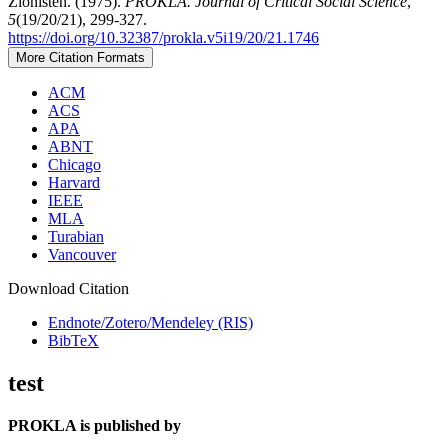
Zionisten. (1975).
PROKLA. Journal of Critical Social Science
,
5
(19/20/21), 299-327.
https://doi.org/10.32387/prokla.v5i19/20/21.1746
More Citation Formats
ACM
ACS
APA
ABNT
Chicago
Harvard
IEEE
MLA
Turabian
Vancouver
Download Citation
Endnote/Zotero/Mendeley (RIS)
BibTeX
test
PROKLA is published by