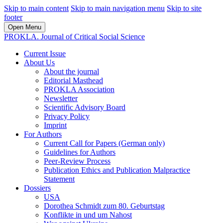
Skip to main content
Skip to main navigation menu
Skip to site
footer
Open Menu
PROKLA. Journal of Critical Social Science
Current Issue
About Us
About the journal
Editorial Masthead
PROKLA Association
Newsletter
Scientific Advisory Board
Privacy Policy
Imprint
For Authors
Current Call for Papers (German only)
Guidelines for Authors
Peer-Review Process
Publication Ethics and Publication Malpractice
Statement
Dossiers
USA
Dorothea Schmidt zum 80. Geburtstag
Konflikte in und um Nahost