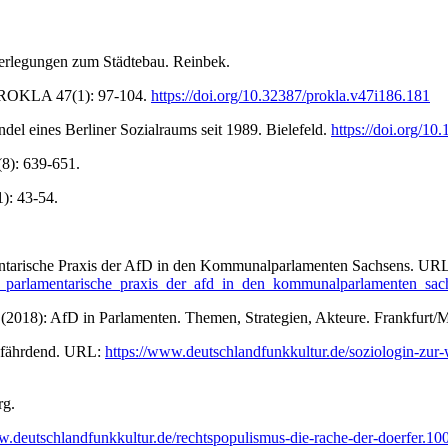
erlegungen zum Städtebau. Reinbek.
: PROKLA 47(1): 97-104.
https://doi.org/10.32387/prokla.v47i186.181
del eines Berliner Sozialraums seit 1989. Bielefeld.
https://doi.org/1
8): 639-651.
): 43-54.
mentarische Praxis der AfD in den Kommunalparlamenten Sachsens. UR
ttke_parlamentarische_praxis_der_afd_in_den_kommunalparlamenten_sac
(2018): AfD in Parlamenten. Themen, Strategien, Akteure. Frankfurt/
gefährdend. URL:
https://www.deutschlandfunkkultur.de/soziologin-zur-w
rg.
w.deutschlandfunkkultur.de/rechtspopulismus-die-rache-der-doerfer.1