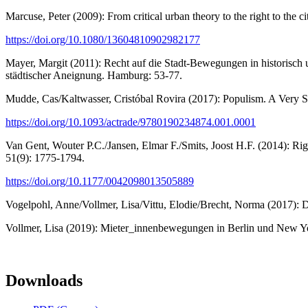
Marcuse, Peter (2009): From critical urban theory to the right to the ci
https://doi.org/10.1080/13604810902982177
Mayer, Margit (2011): Recht auf die Stadt-Bewegungen in historisch u
städtischer Aneignung. Hamburg: 53-77.
Mudde, Cas/Kaltwasser, Cristóbal Rovira (2017): Populism. A Very S
https://doi.org/10.1093/actrade/9780190234874.001.0001
Van Gent, Wouter P.C./Jansen, Elmar F./Smits, Joost H.F. (2014): Rig
51(9): 1775-1794.
https://doi.org/10.1177/0042098013505889
Vogelpohl, Anne/Vollmer, Lisa/Vittu, Elodie/Brecht, Norma (2017): D
Vollmer, Lisa (2019): Mieter_innenbewegungen in Berlin und New Yor
Downloads