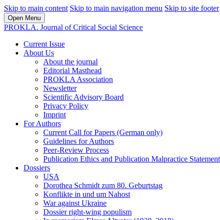
Skip to main content
Skip to main navigation menu
Skip to site footer
Open Menu
PROKLA. Journal of Critical Social Science
Current Issue
About Us
About the journal
Editorial Masthead
PROKLA Association
Newsletter
Scientific Advisory Board
Privacy Policy
Imprint
For Authors
Current Call for Papers (German only)
Guidelines for Authors
Peer-Review Process
Publication Ethics and Publication Malpractice Statement
Dossiers
USA
Dorothea Schmidt zum 80. Geburtstag
Konflikte in und um Nahost
War against Ukraine
Dossier right-wing populism