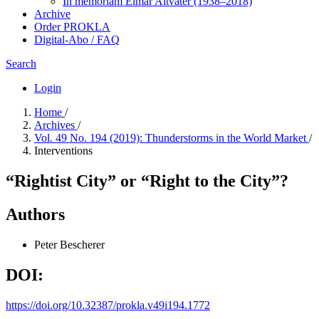
In me­mo­ri­am Elmar Altvater (1938–2018)
Archive
Order PROKLA
Digital-Abo / FAQ
Search
Login
Home
/
Archives
/
Vol. 49 No. 194 (2019): Thunderstorms in the World Market
/
Interventions
“Rightist City” or “Right to the City”?
Authors
Peter Bescherer
DOI:
https://doi.org/10.32387/prokla.v49i194.1772