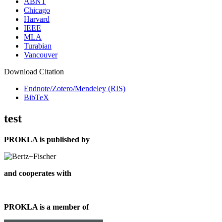
ABNT
Chicago
Harvard
IEEE
MLA
Turabian
Vancouver
Download Citation
Endnote/Zotero/Mendeley (RIS)
BibTeX
test
PROKLA is published by
and cooperates with
PROKLA is a member of