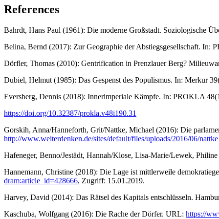
References
Bahrdt, Hans Paul (1961): Die moderne Großstadt. Soziologische Üb
Belina, Bernd (2017): Zur Geographie der Abstiegsgesellschaft. In
Dörfler, Thomas (2010): Gentrification in Prenzlauer Berg? Milieuwan
Dubiel, Helmut (1985): Das Gespenst des Populismus. In: Merkur 39(
Eversberg, Dennis (2018): Innerimperiale Kämpfe. In: PROKLA 48(1
https://doi.org/10.32387/prokla.v48i190.31
Gorskih, Anna/Hanneforth, Grit/Nattke, Michael (2016): Die parla
http://www.weiterdenken.de/sites/default/files/uploads/2016/06/na
Hafeneger, Benno/Jestädt, Hannah/Klose, Lisa-Marie/Lewek, Philine 
Hannemann, Christine (2018): Die Lage ist mittlerweile demokratie
dram:article_id=428666
, Zugriff: 15.01.2019.
Harvey, David (2014): Das Rätsel des Kapitals entschlüsseln. Hambu
Kaschuba, Wolfgang (2016): Die Rache der Dörfer. URL:
https://ww