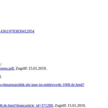
0.14361/9783839412954
L:
hsens.pdf
, Zugriff: 15.01.2019.
M.
ohnungspolitik-die-lage-ist-mittlerweile.1008.de.html?
008.de.html?dram:article_id=371289
, Zugriff: 15.01.2019.