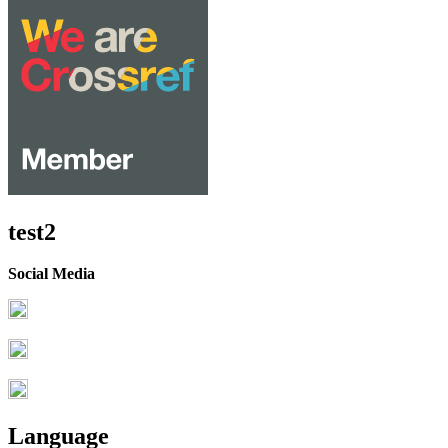
test2
Social Media
Language