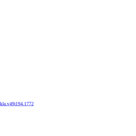
rokla.v49i194.1772