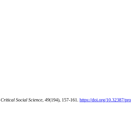
ritical Social Science
,
49
(194), 157-161.
https://doi.org/10.32387/p