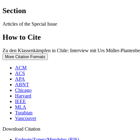
Section
Articles of the Special Issue
How to Cite
Zu den Klassenkämpfen in Chile: Interview mit Urs Müller-Plantenbe
More Citation Formats
ACM
ACS
APA
ABNT
Chicago
Harvard
IEEE
MLA
Turabian
Vancouver
Download Citation
Endnote/Zotero/Mendeley (RIS)