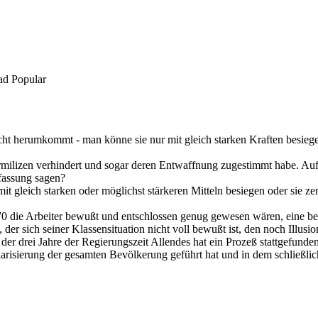
ad Popular
t herumkommt - man könne sie nur mit gleich starken Kraften besiegen
rmilizen verhindert und sogar deren Entwaffnung zugestimmt habe. Auf 
fassung sagen?
 gleich starken oder möglichst stärkeren Mitteln besiegen oder sie zer
970 die Arbeiter bewußt und entschlossen genug gewesen wären, eine 
r sich seiner Klassensituation nicht voll bewußt ist, den noch Illusione
der drei Jahre der Regierungszeit Allendes hat ein Prozeß stattgefunde
larisierung der gesamten Bevölkerung geführt hat und in dem schließlic