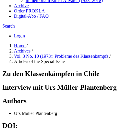
In me­mo­ri­am Elmar Altvater (1938–2018)
Archive
Order PROKLA
Digital-Abo / FAQ
Search
Login
Home
/
Archives
/
Vol. 3 No. 10 (1973): Probleme des Klassenkampfs
/
Articles of the Special Issue
Zu den Klassenkämpfen in Chile
Interview mit Urs Müller-Plantenberg
Authors
Urs Müller-Plantenberg
DOI: