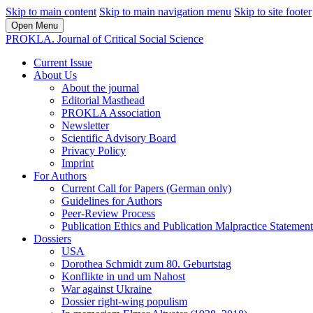
Skip to main content
Skip to main navigation menu
Skip to site footer
Open Menu
PROKLA. Journal of Critical Social Science
Current Issue
About Us
About the journal
Editorial Masthead
PROKLA Association
Newsletter
Scientific Advisory Board
Privacy Policy
Imprint
For Authors
Current Call for Papers (German only)
Guidelines for Authors
Peer-Review Process
Publication Ethics and Publication Malpractice Statement
Dossiers
USA
Dorothea Schmidt zum 80. Geburtstag
Konflikte in und um Nahost
War against Ukraine
Dossier right-wing populism