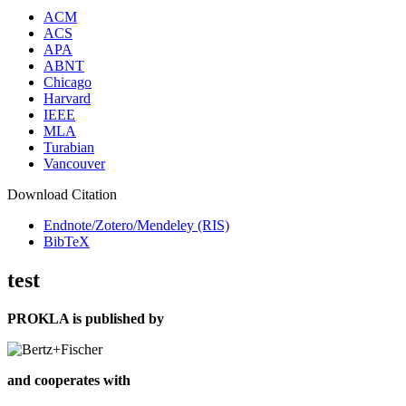
ACM
ACS
APA
ABNT
Chicago
Harvard
IEEE
MLA
Turabian
Vancouver
Download Citation
Endnote/Zotero/Mendeley (RIS)
BibTeX
test
PROKLA is published by
and cooperates with