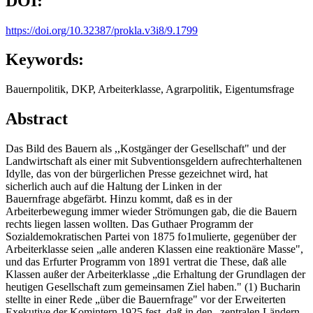
DOI:
https://doi.org/10.32387/prokla.v3i8/9.1799
Keywords:
Bauernpolitik, DKP, Arbeiterklasse, Agrarpolitik, Eigentumsfrage
Abstract
Das Bild des Bauern als ,,Kostgänger der Gesellschaft" und der
Landwirtschaft als einer mit Subventionsgeldern aufrechterhaltenen
Idylle, das von der bürgerlichen Presse gezeichnet wird, hat
sicherlich auch auf die Haltung der Linken in der
Bauernfrage abgefärbt. Hinzu kommt, daß es in der
Arbeiterbewegung immer wieder Strömungen gab, die die Bauern
rechts liegen lassen wollten. Das Guthaer Programm der
Sozialdemokratischen Partei von 1875 fo1mulierte, gegenüber der
Arbeiterklasse seien „alle anderen Klassen eine reaktionäre Masse",
und das Erfurter Programm von 1891 vertrat die These, daß alle
Klassen außer der Arbeiterklasse „die Erhaltung der Grundlagen der
heutigen Gesellschaft zum gemeinsamen Ziel haben." (1) Bucharin
stellte in einer Rede „über die Bauernfrage" vor der Erweiterten
Exekutive der Komintern 1925 fest, daß in den „zentralen Ländern