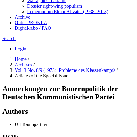
War against Ukraine
Dossier right-wing populism
In me­mo­ri­am Elmar Altvater (1938–2018)
Archive
Order PROKLA
Digital-Abo / FAQ
Search
Login
Home
/
Archives
/
Vol. 3 No. 8/9 (1973): Probleme des Klassenkampfs
/
Articles of the Special Issue
Anmerkungen zur Bauernpolitik der
Deutschen Kommunistischen Partei
Authors
Ulf Baumgärtner