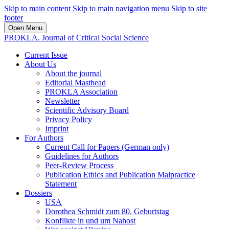
Skip to main content
Skip to main navigation menu
Skip to site
footer
Open Menu
PROKLA. Journal of Critical Social Science
Current Issue
About Us
About the journal
Editorial Masthead
PROKLA Association
Newsletter
Scientific Advisory Board
Privacy Policy
Imprint
For Authors
Current Call for Papers (German only)
Guidelines for Authors
Peer-Review Process
Publication Ethics and Publication Malpractice
Statement
Dossiers
USA
Dorothea Schmidt zum 80. Geburtstag
Konflikte in und um Nahost