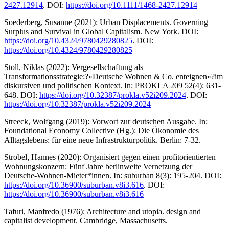
2427.12914
. DOI:
https://doi.org/10.1111/1468-2427.12914
Soederberg, Susanne (2021): Urban Displacements. Governing
Surplus and Survival in Global Capitalism. New York. DOI:
https://doi.org/10.4324/9780429280825
. DOI:
https://doi.org/10.4324/9780429280825
Stoll, Niklas (2022): Vergesellschaftung als
Transformationsstrategie:?»Deutsche Wohnen & Co. enteignen«?im
diskursiven und politischen Kontext. In: PROKLA 209 52(4): 631-
648. DOI:
https://doi.org/10.32387/prokla.v52i209.2024
. DOI:
https://doi.org/10.32387/prokla.v52i209.2024
Streeck, Wolfgang (2019): Vorwort zur deutschen Ausgabe. In:
Foundational Economy Collective (Hg.): Die Ökonomie des
Alltagslebens: für eine neue Infrastrukturpolitik. Berlin: 7-32.
Strobel, Hannes (2020): Organisiert gegen einen profitorientierten
Wohnungskonzern: Fünf Jahre berlinweite Vernetzung der
Deutsche-Wohnen-Mieter*innen. In: suburban 8(3): 195-204. DOI:
https://doi.org/10.36900/suburban.v8i3.616
. DOI:
https://doi.org/10.36900/suburban.v8i3.616
Tafuri, Manfredo (1976): Architecture and utopia. design and
capitalist development. Cambridge, Massachusetts.