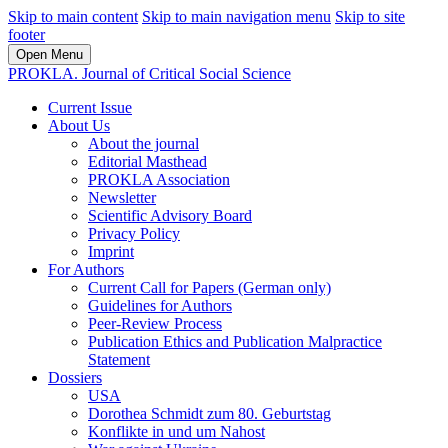
Skip to main content
Skip to main navigation menu
Skip to site
footer
Open Menu
PROKLA. Journal of Critical Social Science
Current Issue
About Us
About the journal
Editorial Masthead
PROKLA Association
Newsletter
Scientific Advisory Board
Privacy Policy
Imprint
For Authors
Current Call for Papers (German only)
Guidelines for Authors
Peer-Review Process
Publication Ethics and Publication Malpractice
Statement
Dossiers
USA
Dorothea Schmidt zum 80. Geburtstag
Konflikte in und um Nahost