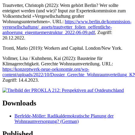
Trautvetter, Christoph (2022): Wem gehört Berlin? Wer sollte
enteignet werden (und wie)? Input zur Expertenkommission zum
Volksentscheid »Vergesellschaftung großer
Wohnungsunternehmen«. URL:
https://www.berlin.de/kommission-
vergesellschaftung/_assets/trautvetter_folien_oeffentliche-
anhoerung_eigentuemerstruktur_2022-06-09.pdf
, Zugriff:
20.12.2022.
Tronti, Mario (2019): Workers and Capital. London/New York.
Vollmer, Lisa / Kuhnhenn, Kai (2022): Bausteine für
Klimagerechtigkeit. Gerechte Wohnraumverteilung. URL:
https://konzeptwerk-neue-oekonomie.org/wp-
content/uploads/2022/10/Dossier_Gerechte_Wohnraumverteilung_
Zugriff: 14.4.2023.
Downloads
Berfelde-Möller: Radikaldemokratische Planung der
Wohnraumversorgung? (German)
Published