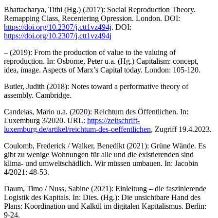
Bhattacharya, Tithi (Hg.) (2017): Social Reproduction Theory.
Remapping Class, Recentering Opression. London. DOI:
https://doi.org/10.2307/j.ctt1vz494j
. DOI:
https://doi.org/10.2307/j.ctt1vz494j
– (2019): From the production of value to the valuing of
reproduction. In: Osborne, Peter u.a. (Hg.) Capitalism: concept,
idea, image. Aspects of Marx’s Capital today. London: 105-120.
Butler, Judith (2018): Notes toward a performative theory of
assembly. Cambridge.
Candeias, Mario u.a. (2020): Reichtum des Öffentlichen. In:
Luxemburg 3/2020. URL:
https://zeitschrift-
luxemburg.de/artikel/reichtum-des-oeffentlichen
, Zugriff 19.4.2023.
Coulomb, Frederick / Walker, Benedikt (2021): Grüne Wände. Es
gibt zu wenige Wohnungen für alle und die existierenden sind
klima- und umweltschädlich. Wir müssen umbauen. In: Jacobin
4/2021: 48-53.
Daum, Timo / Nuss, Sabine (2021): Einleitung – die faszinierende
Logistik des Kapitals. In: Dies. (Hg.): Die unsichtbare Hand des
Plans: Koordination und Kalkül im digitalen Kapitalismus. Berlin:
9-24.