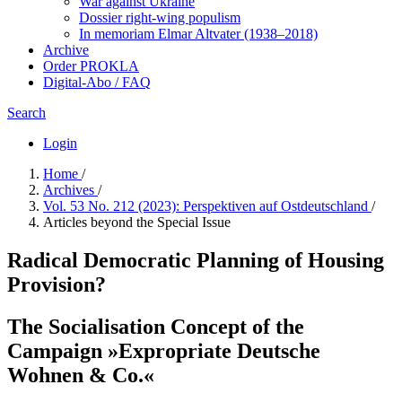
War against Ukraine
Dossier right-wing populism
In me­mo­ri­am Elmar Altvater (1938–2018)
Archive
Order PROKLA
Digital-Abo / FAQ
Search
Login
Home
/
Archives
/
Vol. 53 No. 212 (2023): Perspektiven auf Ostdeutschland
/
Articles beyond the Special Issue
Radical Democratic Planning of Housing
Provision?
The Socialisation Concept of the
Campaign »Expropriate Deutsche
Wohnen & Co.«