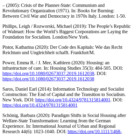
– (2005): Crisis of the Planner-State: Communism and
Revolutionary Organization (1971). In: Books for Burning:
Between Civil War and Democracy in 1970s Italy. London: 1-50.
Phillips, Leigh / Rozworski, Michael (2019): The People’s Republic
of Walmart: How the World’s Biggest Corporations are Laying the
Foundation for Socialism. London/New York.
Pistor, Katharina (2020): Der Code des Kapitals: Wie das Recht
Reichtum und Ungleichheit schafft. Frankfurt/M.
Power, Emma R. / J. Mee, Kathleen (2020): Housing: an
infrastructure of care. In: Housing Studies 35(3): 484-505. DOI:
https://doi.org/10.1080/02673037.2019.1612038
. DOI:
https://doi.org/10.1080/02673037.2019.1612038
Saros, Daniel Earl (2014): Information Technology and Socialist
Construction: The End of Capital and the Transition to Socialism.
New York. DOI:
https://doi.org/10.4324/9781315814001
. DOI:
https://doi.org/10.4324/9781315814001
Schönig, Barbara (2020): Paradigm Shifts in Social Housing after
Welfare-State Transformation: Learning from the German
Experience. In: International Journal of Urban and Regional
Research 44(6): 1023-1040. DOI:
https://doi.org/10.1111/1468-