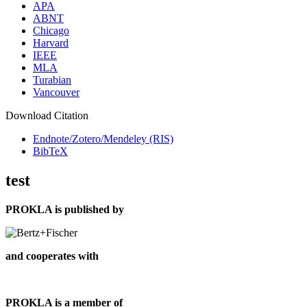
APA
ABNT
Chicago
Harvard
IEEE
MLA
Turabian
Vancouver
Download Citation
Endnote/Zotero/Mendeley (RIS)
BibTeX
test
PROKLA is published by
and cooperates with
PROKLA is a member of