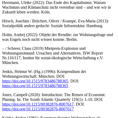
Herrmann, Ulrike (2022): Das Ende des Kapitalismus: Warum
Wachstum und Klimaschutz nicht vereinbar sind – und wie wir in
Zukunft leben werden. Köln.
Hirsch, Joachim / Brüchert, Oliver / Krampe, Eva-Maria (2013):
Sozialpolitik anders gedacht: Soziale Infrastruktur. Hamburg.
Holm, Andrej (2022): Objekt der Rendite: zur Wohnungsfrage und
was Engels noch nicht wissen konnte. Berlin.
– / Schreer, Claus (2019) Mietpreis-Explosion und
Wohnungsnotstand: Ursachen und Alternativen. ISW Report
Nr.116/117, Institut für sozial-ökologische Wirtschaftung e.V.
München.
Jenkis, Helmut W. (Hg.) (1996): Kompendium der
Wohnungswirtschaft. München. DOI:
https://doi.org/10.1515/9783486788365
. DOI:
https://doi.org/10.1515/9783486788365
Jones, Campell (2020): Introduction: The Return of Economic
Planing. In: The South Atlantic Quarterly 119(1): 1-10. DOI:
https://doi.org/10.1215/00382876-8007617
. DOI:
https://doi.org/10.1215/00382876-8007617
Krätke, Stefan (1981): Kommunalisierter Wohnungsbau als