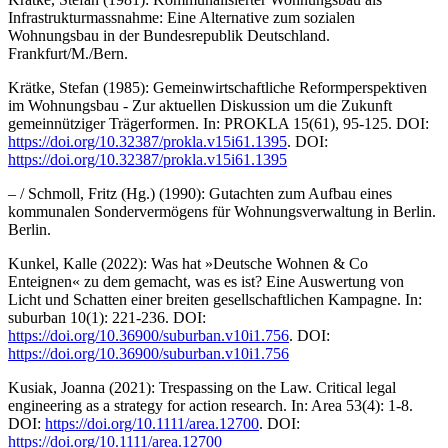
Infrastrukturmassnahme: Eine Alternative zum sozialen
Wohnungsbau in der Bundesrepublik Deutschland.
Frankfurt/M./Bern.
Krätke, Stefan (1985): Gemeinwirtschaftliche Reformperspektiven
im Wohnungsbau - Zur aktuellen Diskussion um die Zukunft
gemeinnütziger Trägerformen. In: PROKLA 15(61), 95-125. DOI:
https://doi.org/10.32387/prokla.v15i61.1395
. DOI:
https://doi.org/10.32387/prokla.v15i61.1395
– / Schmoll, Fritz (Hg.) (1990): Gutachten zum Aufbau eines
kommunalen Sondervermögens für Wohnungsverwaltung in Berlin.
Berlin.
Kunkel, Kalle (2022): Was hat »Deutsche Wohnen & Co
Enteignen« zu dem gemacht, was es ist? Eine Auswertung von
Licht und Schatten einer breiten gesellschaftlichen Kampagne. In:
suburban 10(1): 221-236. DOI:
https://doi.org/10.36900/suburban.v10i1.756
. DOI:
https://doi.org/10.36900/suburban.v10i1.756
Kusiak, Joanna (2021): Trespassing on the Law. Critical legal
engineering as a strategy for action research. In: Area 53(4): 1-8.
DOI:
https://doi.org/10.1111/area.12700
. DOI:
https://doi.org/10.1111/area.12700