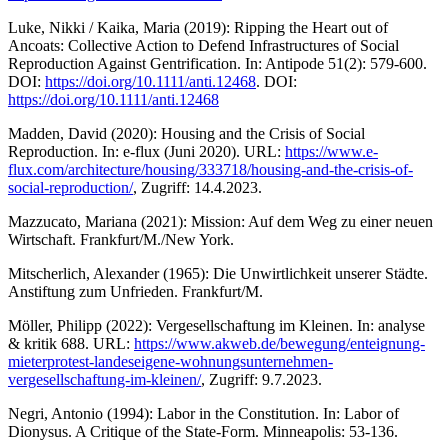
Luke, Nikki / Kaika, Maria (2019): Ripping the Heart out of
Ancoats: Collective Action to Defend Infrastructures of Social
Reproduction Against Gentrification. In: Antipode 51(2): 579-600.
DOI:
https://doi.org/10.1111/anti.12468
. DOI:
https://doi.org/10.1111/anti.12468
Madden, David (2020): Housing and the Crisis of Social
Reproduction. In: e-flux (Juni 2020). URL:
https://www.e-
flux.com/architecture/housing/333718/housing-and-the-crisis-of-
social-reproduction/
, Zugriff: 14.4.2023.
Mazzucato, Mariana (2021): Mission: Auf dem Weg zu einer neuen
Wirtschaft. Frankfurt/M./New York.
Mitscherlich, Alexander (1965): Die Unwirtlichkeit unserer Städte.
Anstiftung zum Unfrieden. Frankfurt/M.
Möller, Philipp (2022): Vergesellschaftung im Kleinen. In: analyse
& kritik 688. URL:
https://www.akweb.de/bewegung/enteignung-
mieterprotest-landeseigene-wohnungsunternehmen-
vergesellschaftung-im-kleinen/
, Zugriff: 9.7.2023.
Negri, Antonio (1994): Labor in the Constitution. In: Labor of
Dionysus. A Critique of the State-Form. Minneapolis: 53-136.