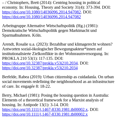
– / Christophers, Brett (2014): Centring housing in political
economy. In: Housing, Theory and Society 31(4): 373-394. DOI:
https://doi.org/10.1080/14036096.2014.947082
. DOI:
https://doi.org/10.1080/14036096.2014.947082
Arbeitsgruppe Alternative Wirtschaftspolitik (Hg.) (1981):
Demokratische Wirtschaftspolitik gegen Marktmacht und
Sparmaßnahmen. Köln.
Arendt, Rosalie u.a. (2023): Bezahlbar und klimagerecht wohnen?
Antworten sozial-ökologischer Bewegungsakteur*innen auf
institutionalisierte Zielkonflikte in der Wohnraumversorgung. In:
PROKLA 210 53(1): 117-135. DOI:
https://doi.org/10.32387/prokla.v53i210.2034
. DOI:
https://doi.org/10.32387/prokla.v53i210.2034
Berfelde, Rabea (2019): Urban citizenship as cuidadanía. On urban
social movements redefining the neighbourhood as an infrastructure
of care. In: engagée 8: 18-22.
Berry, Michael (1981): Posing the housing question in Australia:
Elements of a theoretical framework for a Marxist analysis of
housing. In: Antipode 13(1): 3-14. DOI:
https://doi.org/10.1111/j.1467-8330.1981.tb00002.x
. DOI:
https://doi.org/10.1111/j.1467-8330.1981.tb00002.x