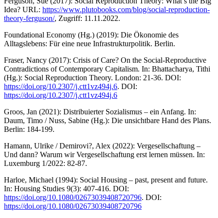
Ferguson, Sue (2017): Social Reproduction Theory: What’s the Big
Idea? URL:
https://www.plutobooks.com/blog/social-reproduction-
theory-ferguson/
, Zugriff: 11.11.2022.
Foundational Economy (Hg.) (2019): Die Ökonomie des
Alltagslebens: Für eine neue Infrastrukturpolitik. Berlin.
Fraser, Nancy (2017): Crisis of Care? On the Social-Reproductive
Contradictions of Contemporary Capitalism. In: Bhattacharya, Tithi
(Hg.): Social Reproduction Theory. London: 21-36. DOI:
https://doi.org/10.2307/j.ctt1vz494j.6
. DOI:
https://doi.org/10.2307/j.ctt1vz494j.6
Groos, Jan (2021): Distribuierter Sozialismus – ein Anfang. In:
Daum, Timo / Nuss, Sabine (Hg.): Die unsichtbare Hand des Plans.
Berlin: 184-199.
Hamann, Ulrike / Demirovi?, Alex (2022): Vergesellschaftung –
Und dann? Warum wir Vergesellschaftung erst lernen müssen. In:
Luxemburg 1/2022: 82-87.
Harloe, Michael (1994): Social Housing – past, present and future.
In: Housing Studies 9(3): 407-416. DOI:
https://doi.org/10.1080/02673039408720796
. DOI:
https://doi.org/10.1080/02673039408720796