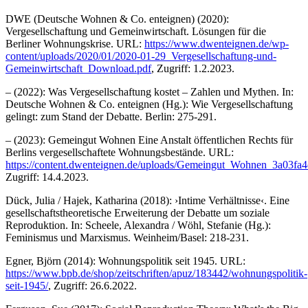
DWE (Deutsche Wohnen & Co. enteignen) (2020):
Vergesellschaftung und Gemeinwirtschaft. Lösungen für die
Berliner Wohnungskrise. URL:
https://www.dwenteignen.de/wp-
content/uploads/2020/01/2020-01-29_Vergesellschaftung-und-
Gemeinwirtschaft_Download.pdf
, Zugriff: 1.2.2023.
– (2022): Was Vergesellschaftung kostet – Zahlen und Mythen. In:
Deutsche Wohnen & Co. enteignen (Hg.): Wie Vergesellschaftung
gelingt: zum Stand der Debatte. Berlin: 275-291.
– (2023): Gemeingut Wohnen Eine Anstalt öffentlichen Rechts für
Berlins vergesellschaftete Wohnungsbestände. URL:
https://content.dwenteignen.de/uploads/Gemeingut_Wohnen_3a03fa4
Zugriff: 14.4.2023.
Dück, Julia / Hajek, Katharina (2018): ›Intime Verhältnisse‹. Eine
gesellschaftstheoretische Erweiterung der Debatte um soziale
Reproduktion. In: Scheele, Alexandra / Wöhl, Stefanie (Hg.):
Feminismus und Marxismus. Weinheim/Basel: 218-231.
Egner, Björn (2014): Wohnungspolitik seit 1945. URL:
https://www.bpb.de/shop/zeitschriften/apuz/183442/wohnungspolitik-
seit-1945/
, Zugriff: 26.6.2022.