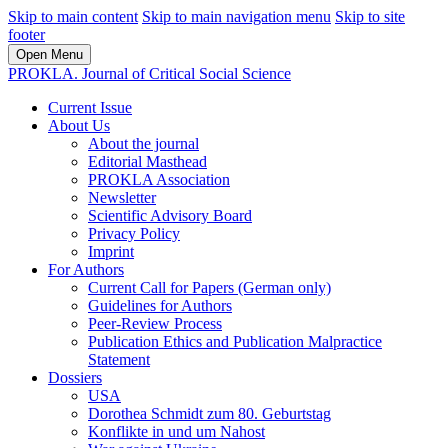
Skip to main content
Skip to main navigation menu
Skip to site
footer
Open Menu
PROKLA. Journal of Critical Social Science
Current Issue
About Us
About the journal
Editorial Masthead
PROKLA Association
Newsletter
Scientific Advisory Board
Privacy Policy
Imprint
For Authors
Current Call for Papers (German only)
Guidelines for Authors
Peer-Review Process
Publication Ethics and Publication Malpractice
Statement
Dossiers
USA
Dorothea Schmidt zum 80. Geburtstag
Konflikte in und um Nahost