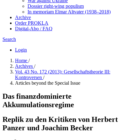
War against Ukraine
Dossier right-wing populism
In me­mo­ri­am Elmar Altvater (1938–2018)
Archive
Order PROKLA
Digital-Abo / FAQ
Search
Login
Home
/
Archives
/
Vol. 43 No. 172 (2013): Gesellschaftstheorie III:
Kontroversen
/
Articles beyond the Special Issue
Das finanzdominierte
Akkumulationsregime
Replik zu den Kritiken von Herbert
Panzer und Joachim Becker