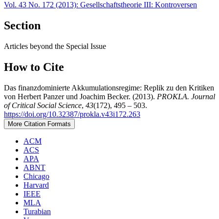
Vol. 43 No. 172 (2013): Gesellschaftstheorie III: Kontroversen
Section
Articles beyond the Special Issue
How to Cite
Das finanzdominierte Akkumulationsregime: Replik zu den Kritiken
von Herbert Panzer und Joachim Becker. (2013).
PROKLA. Journal
of Critical Social Science
,
43
(172), 495 – 503.
https://doi.org/10.32387/prokla.v43i172.263
More Citation Formats
ACM
ACS
APA
ABNT
Chicago
Harvard
IEEE
MLA
Turabian