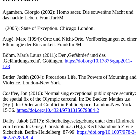
Agamben, Giorgio (2002): Homo sacer. Die souveräne Macht und
das nackte Leben. Frankfurt/M.
- (2005): State of Exception. Chicago-London.
Augé, Marc (1994): Orte und Nicht-Orte. Vorüberlegungen zu einer
Ethnologie der Einsamkeit. Frankfurt/M.
Böhm, María Laura (2011): Der ,Gefährder' und das
,Gefährdungsrecht'. Göttingen.
https://doi.org/10.17875/gup2011-
123
Butler, Judith (2004): Precarious Life. The Powers of Mourning and
Violence. London-New York.
Coaffee, Jon (2016): Normalising exceptional public space security:
the spatial fix of the Olympic carceral. In: De Backer, Mattias u.a.
(Hg.): In: Order and Conflict in Public Space. London-New York:
15-36.
https://doi.org/10.4324/9781315679884-2
Dalby, Jakob (2017): Sicherheitsgesetzgebung unter dem Eindruck
von Terror. In: Gusy, Christoph u.a. (Hg.): Rechtshandbuch Zivile
Sicherheit. Berlin-Heidelberg: 87-99.
https://doi.org/10.1007/978-3-
662-53289-8_4