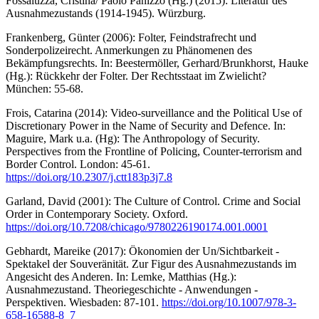
Fossaluzza, Cristina/ Paolo Panizzo (Hg.) (2015): Literatur des
Ausnahmezustands (1914-1945). Würzburg.
Frankenberg, Günter (2006): Folter, Feindstrafrecht und
Sonderpolizeirecht. Anmerkungen zu Phänomenen des
Bekämpfungsrechts. In: Beestermöller, Gerhard/Brunkhorst, Hauke
(Hg.): Rückkehr der Folter. Der Rechtsstaat im Zwielicht?
München: 55-68.
Frois, Catarina (2014): Video-surveillance and the Political Use of
Discretionary Power in the Name of Security and Defence. In:
Maguire, Mark u.a. (Hg): The Anthropology of Security.
Perspectives from the Frontline of Policing, Counter-terrorism and
Border Control. London: 45-61.
https://doi.org/10.2307/j.ctt183p3j7.8
Garland, David (2001): The Culture of Control. Crime and Social
Order in Contemporary Society. Oxford.
https://doi.org/10.7208/chicago/9780226190174.001.0001
Gebhardt, Mareike (2017): Ökonomien der Un/Sichtbarkeit -
Spektakel der Souveränität. Zur Figur des Ausnahmezustands im
Angesicht des Anderen. In: Lemke, Matthias (Hg.):
Ausnahmezustand. Theoriegeschichte - Anwendungen -
Perspektiven. Wiesbaden: 87-101.
https://doi.org/10.1007/978-3-
658-16588-8_7