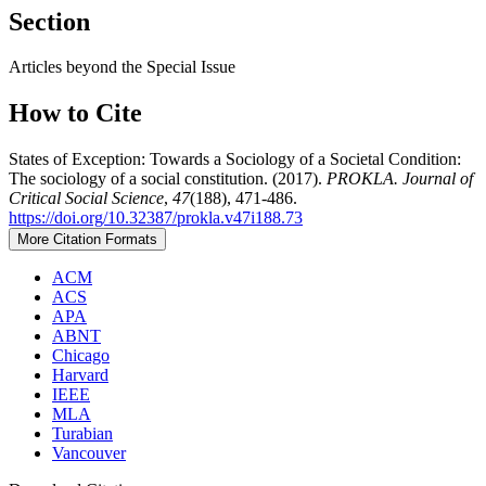
Section
Articles beyond the Special Issue
How to Cite
States of Exception: Towards a Sociology of a Societal Condition:
The sociology of a social constitution. (2017).
PROKLA. Journal of
Critical Social Science
,
47
(188), 471-486.
https://doi.org/10.32387/prokla.v47i188.73
More Citation Formats
ACM
ACS
APA
ABNT
Chicago
Harvard
IEEE
MLA
Turabian
Vancouver