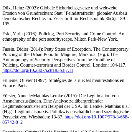
Düx, Heinz (2003): Globale Sicherheitsgesetze und weltweite
Erosion von Grundrechten: Statt "Feindstrafrecht" globaler Ausbau
demokratischer Rechte. In: Zeitschrift für Rechtspolitik 36(6): 189-
195.
Eski, Yarin (2016): Policing, Port Security and Crime Control. An
ethnography of the port securityscape. Milton Park-New York.
Fassin, Didier (2014): Petty States of Exception. The Contemporary
Policing of the Urban Poor. In: Maguire, Mark u.a. (Hg.): The
Anthropology of Security. Perspectives from the Frontline of
Policing, Counter-terrorism and Border Control. London: 104-117.
https://doi.org/10.2307/j.ctt183p3j7.11
Fillieule, Olivier (1997): Stratégies de la rue: les manifestations en
France. Paris.
Förster, Annette/Matthias Lemke (2015): Die Legitimation von
Ausnahmezuständen. Eine Analyse zeitübergreifender
Legitimationsmuster am Beispiel der USA. In: Lemke, Matthias u.a.
(Hg.): Legitimitätspraxis. Politikwissenschaftliche und soziologische
Perspektiven. Wiesbaden: 13-37.
https://doi.org/10.1007/978-3-658-
05742-8_2