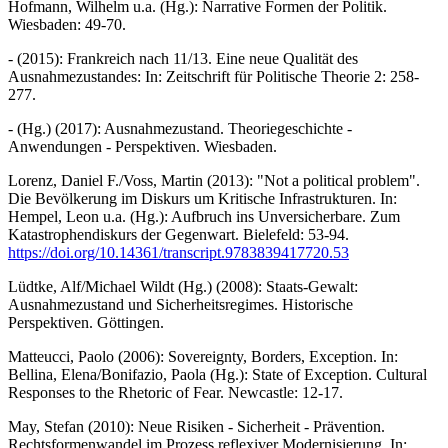
Hofmann, Wilhelm u.a. (Hg.): Narrative Formen der Politik.
Wiesbaden: 49-70.
- (2015): Frankreich nach 11/13. Eine neue Qualität des
Ausnahmezustandes: In: Zeitschrift für Politische Theorie 2: 258-
277.
- (Hg.) (2017): Ausnahmezustand. Theoriegeschichte -
Anwendungen - Perspektiven. Wiesbaden.
Lorenz, Daniel F./Voss, Martin (2013): "Not a political problem".
Die Bevölkerung im Diskurs um Kritische Infrastrukturen. In:
Hempel, Leon u.a. (Hg.): Aufbruch ins Unversicherbare. Zum
Katastrophendiskurs der Gegenwart. Bielefeld: 53-94.
https://doi.org/10.14361/transcript.9783839417720.53
Lüdtke, Alf/Michael Wildt (Hg.) (2008): Staats-Gewalt:
Ausnahmezustand und Sicherheitsregimes. Historische
Perspektiven. Göttingen.
Matteucci, Paolo (2006): Sovereignty, Borders, Exception. In:
Bellina, Elena/Bonifazio, Paola (Hg.): State of Exception. Cultural
Responses to the Rhetoric of Fear. Newcastle: 12-17.
May, Stefan (2010): Neue Risiken - Sicherheit - Prävention.
Rechtsformenwandel im Prozess reflexiver Modernisierung. In: