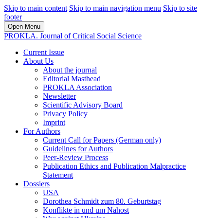
Skip to main content
Skip to main navigation menu
Skip to site
footer
Open Menu
PROKLA. Journal of Critical Social Science
Current Issue
About Us
About the journal
Editorial Masthead
PROKLA Association
Newsletter
Scientific Advisory Board
Privacy Policy
Imprint
For Authors
Current Call for Papers (German only)
Guidelines for Authors
Peer-Review Process
Publication Ethics and Publication Malpractice
Statement
Dossiers
USA
Dorothea Schmidt zum 80. Geburtstag
Konflikte in und um Nahost