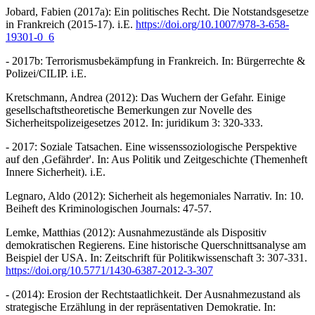
Jobard, Fabien (2017a): Ein politisches Recht. Die Notstandsgesetze
in Frankreich (2015-17). i.E.
https://doi.org/10.1007/978-3-658-
19301-0_6
- 2017b: Terrorismusbekämpfung in Frankreich. In: Bürgerrechte &
Polizei/CILIP. i.E.
Kretschmann, Andrea (2012): Das Wuchern der Gefahr. Einige
gesellschaftstheoretische Bemerkungen zur Novelle des
Sicherheitspolizeigesetzes 2012. In: juridikum 3: 320-333.
- 2017: Soziale Tatsachen. Eine wissenssoziologische Perspektive
auf den ,Gefährder'. In: Aus Politik und Zeitgeschichte (Themenheft
Innere Sicherheit). i.E.
Legnaro, Aldo (2012): Sicherheit als hegemoniales Narrativ. In: 10.
Beiheft des Kriminologischen Journals: 47-57.
Lemke, Matthias (2012): Ausnahmezustände als Dispositiv
demokratischen Regierens. Eine historische Querschnittsanalyse am
Beispiel der USA. In: Zeitschrift für Politikwissenschaft 3: 307-331.
https://doi.org/10.5771/1430-6387-2012-3-307
- (2014): Erosion der Rechtstaatlichkeit. Der Ausnahmezustand als
strategische Erzählung in der repräsentativen Demokratie. In: