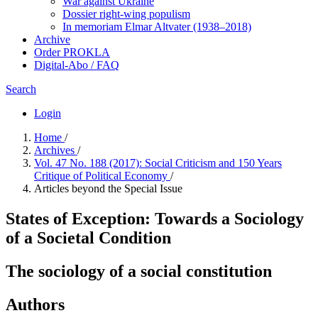
War against Ukraine
Dossier right-wing populism
In me­mo­ri­am Elmar Altvater (1938–2018)
Archive
Order PROKLA
Digital-Abo / FAQ
Search
Login
Home
/
Archives
/
Vol. 47 No. 188 (2017): Social Criticism and 150 Years
Critique of Political Economy
/
Articles beyond the Special Issue
States of Exception: Towards a Sociology
of a Societal Condition
The sociology of a social constitution
Authors