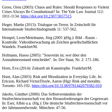
Gross, Oren (2003): Chaos and Rules: Should Responses to Violent
Crises Always Be Constitutional? In: The Yale Law Journal 112:
1011-1134.
https://doi.org/10.2307/3657515
Heger, Martin (2015): Trialogue on Terror. In Zeitschrift für
Internationale Strafrechtsdogmatik 11: 537-562.
Hempel, Leon/Metelmann, Jörg (2005 )(Hg.): Bild - Raum -
Kontrolle. Videoüberwachung als Zeichen gesellschaftlichen
Wandels. Frankfurt/M.
Hofmann, Hasso (2005): "Souverän ist, wer über den
Ausnahmezustand entscheidet". In: Der Staat, Nr. 2: 171-186.
Horn, Eva (2014): Zukunft als Katastrophe. Frankfurt/M.
Hunt, Alan (2003): Risk and Moralization in Everyday Life. In:
Ericson, Richard Victor/Doyle, Aaron (Hg): Risk and morality.
Toronto: 165-192.
https://doi.org/10.3138/9781442679382-010
Jakobs, Günther (2000): Das Selbstverständnis der
Strafrechtswissenschaft vor den Herausforderungen der Gegenwart.
In: Eser, Albin u.a. (Hg.): Die deutsche Strafrechtswissenschaft vor
der Jahrtausendwende. München: 47-56.