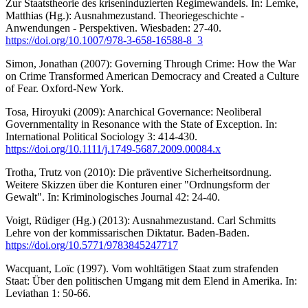
Zur Staatstheorie des kriseninduzierten Regimewandels. In: Lemke,
Matthias (Hg.): Ausnahmezustand. Theoriegeschichte -
Anwendungen - Perspektiven. Wiesbaden: 27-40.
https://doi.org/10.1007/978-3-658-16588-8_3
Simon, Jonathan (2007): Governing Through Crime: How the War
on Crime Transformed American Democracy and Created a Culture
of Fear. Oxford-New York.
Tosa, Hiroyuki (2009): Anarchical Governance: Neoliberal
Governmentality in Resonance with the State of Exception. In:
International Political Sociology 3: 414-430.
https://doi.org/10.1111/j.1749-5687.2009.00084.x
Trotha, Trutz von (2010): Die präventive Sicherheitsordnung.
Weitere Skizzen über die Konturen einer "Ordnungsform der
Gewalt". In: Kriminologisches Journal 42: 24-40.
Voigt, Rüdiger (Hg.) (2013): Ausnahmezustand. Carl Schmitts
Lehre von der kommissarischen Diktatur. Baden-Baden.
https://doi.org/10.5771/9783845247717
Wacquant, Loïc (1997). Vom wohltätigen Staat zum strafenden
Staat: Über den politischen Umgang mit dem Elend in Amerika. In:
Leviathan 1: 50-66.