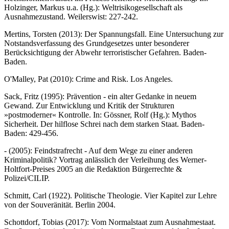
Holzinger, Markus u.a. (Hg.): Weltrisikogesellschaft als
Ausnahmezustand. Weilerswist: 227-242.
Mertins, Torsten (2013): Der Spannungsfall. Eine Untersuchung zur
Notstandsverfassung des Grundgesetzes unter besonderer
Berücksichtigung der Abwehr terroristischer Gefahren. Baden-
Baden.
O'Malley, Pat (2010): Crime and Risk. Los Angeles.
Sack, Fritz (1995): Prävention - ein alter Gedanke in neuem
Gewand. Zur Entwicklung und Kritik der Strukturen
»postmoderner« Kontrolle. In: Gössner, Rolf (Hg.): Mythos
Sicherheit. Der hilflose Schrei nach dem starken Staat. Baden-
Baden: 429-456.
- (2005): Feindstrafrecht - Auf dem Wege zu einer anderen
Kriminalpolitik? Vortrag anlässlich der Verleihung des Werner-
Holtfort-Preises 2005 an die Redaktion Bürgerrechte &
Polizei/CILIP.
Schmitt, Carl (1922). Politische Theologie. Vier Kapitel zur Lehre
von der Souveränität. Berlin 2004.
Schottdorf, Tobias (2017): Vom Normalstaat zum Ausnahmestaat.