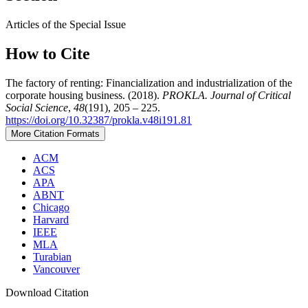
Articles of the Special Issue
How to Cite
The factory of renting: Financialization and industrialization of the
corporate housing business. (2018).
PROKLA. Journal of Critical
Social Science
,
48
(191), 205 – 225.
https://doi.org/10.32387/prokla.v48i191.81
More Citation Formats
ACM
ACS
APA
ABNT
Chicago
Harvard
IEEE
MLA
Turabian
Vancouver
Download Citation