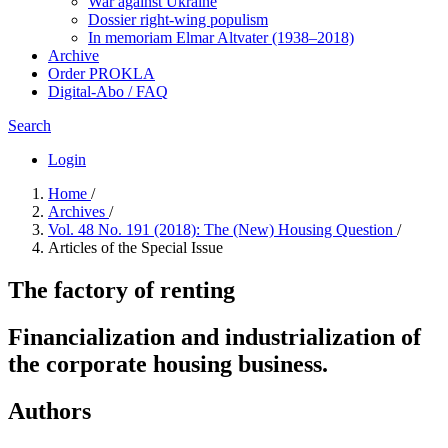
War against Ukraine
Dossier right-wing populism
In me­mo­ri­am Elmar Altvater (1938–2018)
Archive
Order PROKLA
Digital-Abo / FAQ
Search
Login
Home
/
Archives
/
Vol. 48 No. 191 (2018): The (New) Housing Question
/
Articles of the Special Issue
The factory of renting
Financialization and industrialization of
the corporate housing business.
Authors