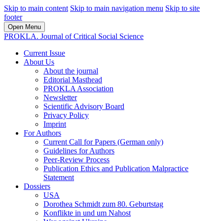
Skip to main content
Skip to main navigation menu
Skip to site
footer
Open Menu
PROKLA. Journal of Critical Social Science
Current Issue
About Us
About the journal
Editorial Masthead
PROKLA Association
Newsletter
Scientific Advisory Board
Privacy Policy
Imprint
For Authors
Current Call for Papers (German only)
Guidelines for Authors
Peer-Review Process
Publication Ethics and Publication Malpractice
Statement
Dossiers
USA
Dorothea Schmidt zum 80. Geburtstag
Konflikte in und um Nahost