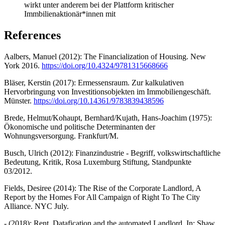
wirkt unter anderem bei der Plattform kritischer
Immbilienaktionär*innen mit
References
Aalbers, Manuel (2012): The Financialization of Housing. New
York 2016.
https://doi.org/10.4324/9781315668666
Bläser, Kerstin (2017): Ermessensraum. Zur kalkulativen
Hervorbringung von Investitionsobjekten im Immobiliengeschäft.
Münster.
https://doi.org/10.14361/9783839438596
Brede, Helmut/Kohaupt, Bernhard/Kujath, Hans-Joachim (1975):
Ökonomische und politische Determinanten der
Wohnungsversorgung. Frankfurt/M.
Busch, Ulrich (2012): Finanzindustrie - Begriff, volkswirtschaftliche
Bedeutung, Kritik, Rosa Luxemburg Stiftung, Standpunkte
03/2012.
Fields, Desiree (2014): The Rise of the Corporate Landlord, A
Report by the Homes For All Campaign of Right To The City
Alliance. NYC July.
- (2018): Rent, Datafication and the automated Landlord. In: Shaw,