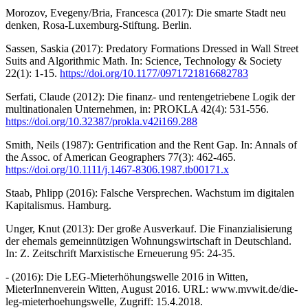
Morozov, Evegeny/Bria, Francesca (2017): Die smarte Stadt neu
denken, Rosa-Luxemburg-Stiftung. Berlin.
Sassen, Saskia (2017): Predatory Formations Dressed in Wall Street
Suits and Algorithmic Math. In: Science, Technology & Society
22(1): 1-15.
https://doi.org/10.1177/0971721816682783
Serfati, Claude (2012): Die finanz- und rentengetriebene Logik der
multinationalen Unternehmen, in: PROKLA 42(4): 531-556.
https://doi.org/10.32387/prokla.v42i169.288
Smith, Neils (1987): Gentrification and the Rent Gap. In: Annals of
the Assoc. of American Geographers 77(3): 462-465.
https://doi.org/10.1111/j.1467-8306.1987.tb00171.x
Staab, Phlipp (2016): Falsche Versprechen. Wachstum im digitalen
Kapitalismus. Hamburg.
Unger, Knut (2013): Der große Ausverkauf. Die Finanzialisierung
der ehemals gemeinnützigen Wohnungswirtschaft in Deutschland.
In: Z. Zeitschrift Marxistische Erneuerung 95: 24-35.
- (2016): Die LEG-Mieterhöhungswelle 2016 in Witten,
MieterInnenverein Witten, August 2016. URL: www.mvwit.de/die-
leg-mieterhoehungswelle, Zugriff: 15.4.2018.