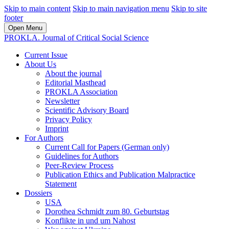
Skip to main content
Skip to main navigation menu
Skip to site
footer
Open Menu
PROKLA. Journal of Critical Social Science
Current Issue
About Us
About the journal
Editorial Masthead
PROKLA Association
Newsletter
Scientific Advisory Board
Privacy Policy
Imprint
For Authors
Current Call for Papers (German only)
Guidelines for Authors
Peer-Review Process
Publication Ethics and Publication Malpractice
Statement
Dossiers
USA
Dorothea Schmidt zum 80. Geburtstag
Konflikte in und um Nahost