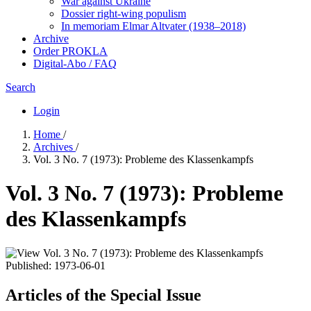
War against Ukraine
Dossier right-wing populism
In me­mo­ri­am Elmar Altvater (1938–2018)
Archive
Order PROKLA
Digital-Abo / FAQ
Search
Login
Home
/
Archives
/
Vol. 3 No. 7 (1973): Probleme des Klassenkampfs
Vol. 3 No. 7 (1973): Probleme
des Klassenkampfs
Published:
1973-06-01
Articles of the Special Issue