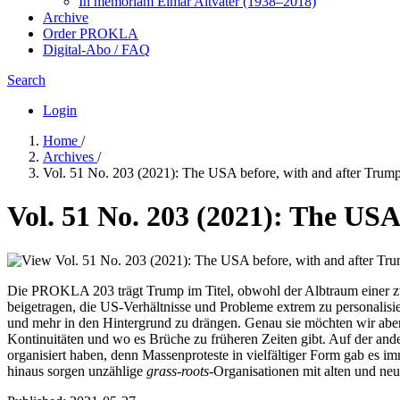
In me­mo­ri­am Elmar Altvater (1938–2018)
Archive
Order PROKLA
Digital-Abo / FAQ
Search
Login
Home
/
Archives
/
Vol. 51 No. 203 (2021): The USA before, with and after Trum
Vol. 51 No. 203 (2021): The USA
Die PROKLA 203 trägt Trump im Titel, obwohl der Albtraum einer zwe
beigetragen, die US-Verhältnisse und Probleme extrem zu personalis
und mehr in den Hintergrund zu drängen. Genau sie möchten wir aber
Kontinuitäten und wo es Brüche zu früheren Zeiten gibt. Auf der ande
organisiert haben, denn Massenproteste in vielfältiger Form gab es i
hinaus sorgen unzählige
grass-roots
-Organisationen mit alten und ne