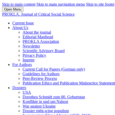
Skip to main content
Skip to main navigation menu
Skip to site footer
Open Menu
PROKLA. Journal of Critical Social Science
Current Issue
About Us
About the journal
Editorial Masthead
PROKLA Association
Newsletter
Scientific Advisory Board
Privacy Policy
Imprint
For Authors
Current Call for Papers (German only)
Guidelines for Authors
Peer-Review Process
Publication Ethics and Publication Malpractice Statement
Dossiers
USA
Dorothea Schmidt zum 80. Geburtstag
Konflikte in und um Nahost
War against Ukraine
Dossier right-wing populism