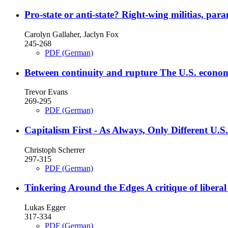
Pro-state or anti-state?
Right-wing militias, para
Carolyn Gallaher, Jaclyn Fox
245-268
PDF (German)
Between continuity and rupture
The U.S. econom
Trevor Evans
269-295
PDF (German)
Capitalism First - As Always, Only Different
U.S.
Christoph Scherrer
297-315
PDF (German)
Tinkering Around the Edges
A critique of libera
Lukas Egger
317-334
PDF (German)