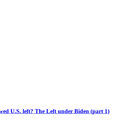
wed U.S. left?
The Left under Biden (part 1)