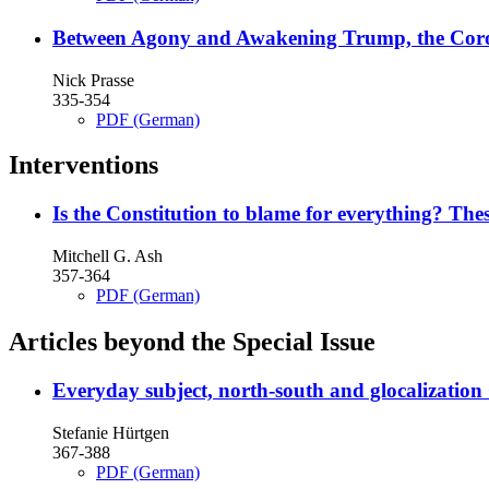
Between Agony and Awakening
Trump, the Coro
Nick Prasse
335-354
PDF (German)
Interventions
Is the Constitution to blame for everything? These
Mitchell G. Ash
357-364
PDF (German)
Articles beyond the Special Issue
Everyday subject, north-south and glocalization
Stefanie Hürtgen
367-388
PDF (German)