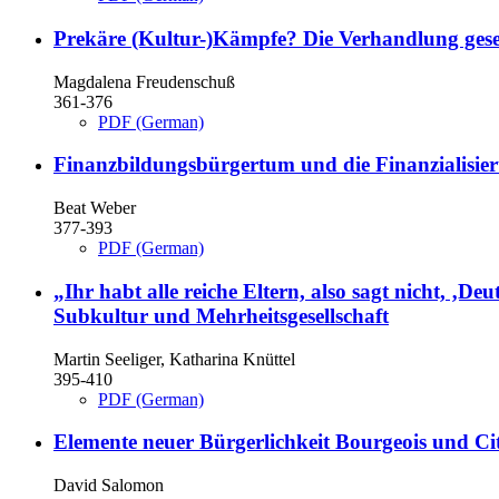
Prekäre (Kultur-)Kämpfe?
Die Verhandlung gesel
Magdalena Freudenschuß
361-376
PDF (German)
Finanzbildungsbürgertum und die Finanzialisier
Beat Weber
377-393
PDF (German)
„Ihr habt alle reiche Eltern, also sagt nicht, ‚D
Subkultur und Mehrheitsgesellschaft
Martin Seeliger, Katharina Knüttel
395-410
PDF (German)
Elemente neuer Bürgerlichkeit
Bourgeois und Cit
David Salomon