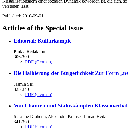
Kristallisationskern einer sozialen Dynamik geworden ist, die sich, 
verstehen lässt...
Published:
2010-09-01
Articles of the Special Issue
Editorial: Kulturkämpfe
Prokla Redaktion
306-309
PDF (German)
Die Halbierung der Bürgerlichkeit
Zur Form „neo
Jasmin Siri
325-340
PDF (German)
Von Chancen und Statuskämpfen
Klassenverhält
Susanne Draheim, Alexandra Krause, Tilman Reitz
341-360
PDF (German)