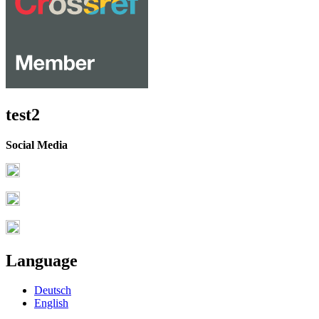
test2
Social Media
Language
Deutsch
English