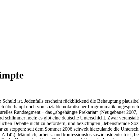
kämpfe
huld ist. Jedenfalls erscheint rückblickend die Behauptung plausibel, 
sich überhaupt noch von sozialdemokratischer Programmatik angesproch
trukturelles Randsegment – das „abgehängte Prekariat“ (Neugebauer 200
nd schlimmer noch: es gibt eine deutsche Unterschicht. Zwar veranstal
lichen Debatte nicht zu befördern, und bezichtigten „lebensfremde Sozi
 zu stoppen: seit dem Sommer 2006 schwelt hierzulande die Unterschi
 145). Männlich, arbeits- und konfessionslos sowie ostdeutsch ist, bes