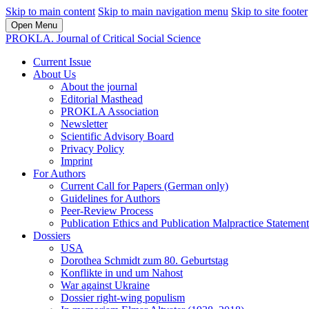
Skip to main content
Skip to main navigation menu
Skip to site footer
Open Menu
PROKLA. Journal of Critical Social Science
Current Issue
About Us
About the journal
Editorial Masthead
PROKLA Association
Newsletter
Scientific Advisory Board
Privacy Policy
Imprint
For Authors
Current Call for Papers (German only)
Guidelines for Authors
Peer-Review Process
Publication Ethics and Publication Malpractice Statement
Dossiers
USA
Dorothea Schmidt zum 80. Geburtstag
Konflikte in und um Nahost
War against Ukraine
Dossier right-wing populism