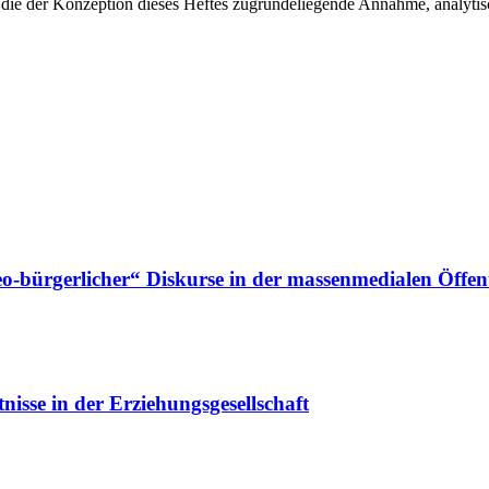
so die der Konzeption dieses Heftes zugrundeliegende Annahme, analyti
-bürgerlicher“ Diskurse in der massenmedialen Öffent
nisse in der Erziehungsgesellschaft