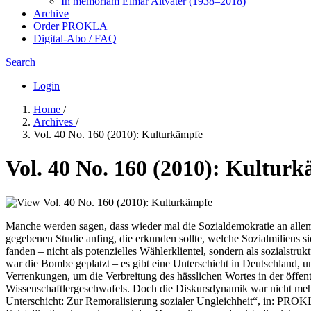
In me­mo­ri­am Elmar Altvater (1938–2018)
Archive
Order PROKLA
Digital-Abo / FAQ
Search
Login
Home
/
Archives
/
Vol. 40 No. 160 (2010): Kulturkämpfe
Vol. 40 No. 160 (2010): Kultur
Manche werden sagen, dass wieder mal die Sozialdemokratie an allem Sc
gegebenen Studie anfing, die erkunden sollte, welche Sozialmilieus 
fanden – nicht als potenzielles Wählerklientel, sondern als sozials
war die Bombe geplatzt – es gibt eine Unterschicht in Deutschland, u
Verrenkungen, um die Verbreitung des hässlichen Wortes in der öffent
Wissenschaftlergeschwafels. Doch die Diskursdynamik war nicht mehr
Unterschicht: Zur Remoralisierung sozialer Ungleichheit“, in: PROKLA