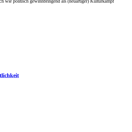
sch wie politisch gewinnbringend als (neuartiger) Kulturkampf
lichkeit