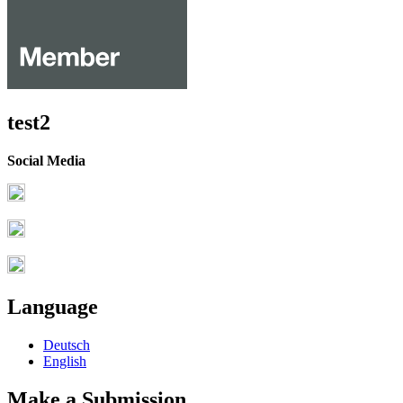
test2
Social Media
Language
Deutsch
English
Make a Submission