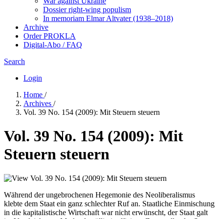
War against Ukraine
Dossier right-wing populism
In me­mo­ri­am Elmar Altvater (1938–2018)
Archive
Order PROKLA
Digital-Abo / FAQ
Search
Login
Home
/
Archives
/
Vol. 39 No. 154 (2009): Mit Steuern steuern
Vol. 39 No. 154 (2009): Mit
Steuern steuern
Während der ungebrochenen Hegemonie des Neoliberalismus
klebte dem Staat ein ganz schlechter Ruf an. Staatliche Einmischung
in die kapitalistische Wirtschaft war nicht erwünscht, der Staat galt