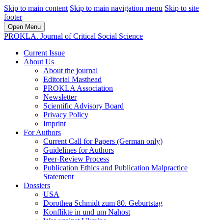
Skip to main content
Skip to main navigation menu
Skip to site
footer
Open Menu
PROKLA. Journal of Critical Social Science
Current Issue
About Us
About the journal
Editorial Masthead
PROKLA Association
Newsletter
Scientific Advisory Board
Privacy Policy
Imprint
For Authors
Current Call for Papers (German only)
Guidelines for Authors
Peer-Review Process
Publication Ethics and Publication Malpractice
Statement
Dossiers
USA
Dorothea Schmidt zum 80. Geburtstag
Konflikte in und um Nahost