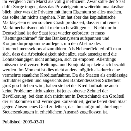
im Vergleich zum Markt als völlig ineffizient. Zwar sollte der Staat
dafür Sorge tragen, dass das Privateigentum weiterhin unantastbar
blieb, aber was die Privaten mit ihrem Eigentum so alles machen,
das sollte ihn nichts angehen. Nun hat aber das kapitalistische
Marktsystem einen solchen Crash produziert, dass er mit reinen
Marktmechanismen nicht mehr zu bewältigen ist. Nicht nur in
Deutschland ist der Staat jetzt wieder gefordert: er muss
"Rettungsschirme" für das Bankensystem aufspannen und
Konjunkturprogramme auflegen, um den Absturz des
Unternehmenssektors abzumildern. Als Nebeneffekt erhofft man
sich, dass die Arbeitslosigkeit nicht allzu stark ansteigt und die
Lohnabhängigen nicht anfangen, sich zu empören. Allerdings
müssen die diversen Rettungs- und Konjunkturpakete auch bezahlt
werden. Im Moment ist dies nicht anders möglich als durch eine
vermehrte staatliche Kreditaufuahme. Da die Staaten als erstklassige
Schuldner gelten und angesichts des Bankendesasters Sicherheit
groß geschrieben wird, haben sie bei der Kreditaufnahme auch
keine Probleme: nicht zuletzt ist jenes oberste Zehntel der
Bevölkerung, bei dem sich (nicht nur in Deutschland) ein Großteil
der Einkommen und Vermögen konzentriert, gerne bereit dem Staat
gegen Zinsen jenes Geld zu leihen, das ihm aufgrund jahrelanger
Steuersenkungen in erheblichem Ausmaß zugeflossen ist.
Published:
2009-03-01