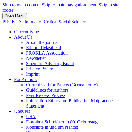
Skip to main content
Skip to main navigation menu
Skip to site
footer
Open Menu
PROKLA. Journal of Critical Social Science
Current Issue
About Us
About the journal
Editorial Masthead
PROKLA Association
Newsletter
Scientific Advisory Board
Privacy Policy
Imprint
For Authors
Current Call for Papers (German only)
Guidelines for Authors
Peer-Review Process
Publication Ethics and Publication Malpractice
Statement
Dossiers
USA
Dorothea Schmidt zum 80. Geburtstag
Konflikte in und um Nahost