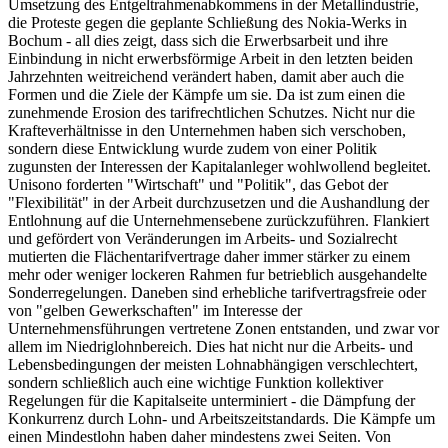
Umsetzung des Entgeltrahmenabkommens in der Metallindustrie,
die Proteste gegen die geplante Schließung des Nokia-Werks in
Bochum - all dies zeigt, dass sich die Erwerbsarbeit und ihre
Einbindung in nicht erwerbsförmige Arbeit in den letzten beiden
Jahrzehnten weitreichend verändert haben, damit aber auch die
Formen und die Ziele der Kämpfe um sie. Da ist zum einen die
zunehmende Erosion des tarifrechtlichen Schutzes. Nicht nur die
Krafteverhältnisse in den Unternehmen haben sich verschoben,
sondern diese Entwicklung wurde zudem von einer Politik
zugunsten der Interessen der Kapitalanleger wohlwollend begleitet.
Unisono forderten "Wirtschaft" und "Politik", das Gebot der
"Flexibilität" in der Arbeit durchzusetzen und die Aushandlung der
Entlohnung auf die Unternehmensebene zurückzuführen. Flankiert
und gefördert von Veränderungen im Arbeits- und Sozialrecht
mutierten die Flächentarifvertrage daher immer stärker zu einem
mehr oder weniger lockeren Rahmen fur betrieblich ausgehandelte
Sonderregelungen. Daneben sind erhebliche tarifvertragsfreie oder
von "gelben Gewerkschaften" im Interesse der
Unternehmensführungen vertretene Zonen entstanden, und zwar vor
allem im Niedriglohnbereich. Dies hat nicht nur die Arbeits- und
Lebensbedingungen der meisten Lohnabhängigen verschlechtert,
sondern schließlich auch eine wichtige Funktion kollektiver
Regelungen für die Kapitalseite unterminiert - die Dämpfung der
Konkurrenz durch Lohn- und Arbeitszeitstandards. Die Kämpfe um
einen Mindestlohn haben daher mindestens zwei Seiten. Von