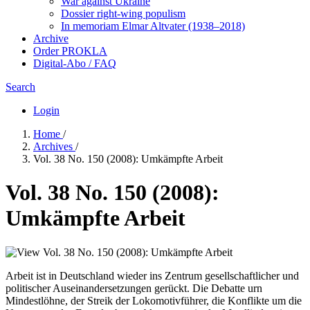
War against Ukraine
Dossier right-wing populism
In me­mo­ri­am Elmar Altvater (1938–2018)
Archive
Order PROKLA
Digital-Abo / FAQ
Search
Login
Home
/
Archives
/
Vol. 38 No. 150 (2008): Umkämpfte Arbeit
Vol. 38 No. 150 (2008):
Umkämpfte Arbeit
Arbeit ist in Deutschland wieder ins Zentrum gesellschaftlicher und
politischer Auseinandersetzungen gerückt. Die Debatte urn
Mindestlöhne, der Streik der Lokomotivführer, die Konflikte um die