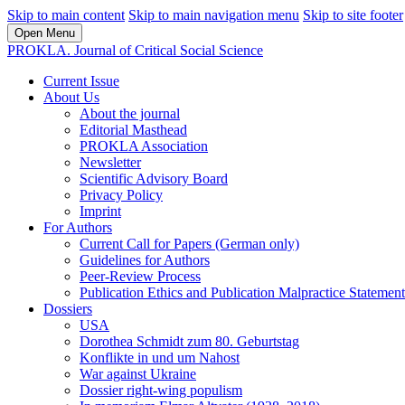
Skip to main content
Skip to main navigation menu
Skip to site footer
Open Menu
PROKLA. Journal of Critical Social Science
Current Issue
About Us
About the journal
Editorial Masthead
PROKLA Association
Newsletter
Scientific Advisory Board
Privacy Policy
Imprint
For Authors
Current Call for Papers (German only)
Guidelines for Authors
Peer-Review Process
Publication Ethics and Publication Malpractice Statement
Dossiers
USA
Dorothea Schmidt zum 80. Geburtstag
Konflikte in und um Nahost
War against Ukraine
Dossier right-wing populism