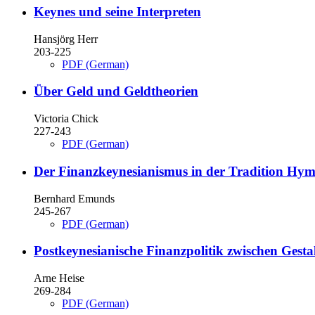
Keynes und seine Interpreten
Hansjörg Herr
203-225
PDF (German)
Über Geld und Geldtheorien
Victoria Chick
227-243
PDF (German)
Der Finanzkeynesianismus in der Tradition Hy
Bernhard Emunds
245-267
PDF (German)
Postkeynesianische Finanzpolitik zwischen Gest
Arne Heise
269-284
PDF (German)