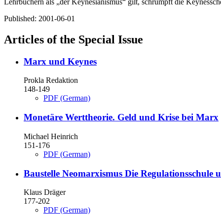
Lehrbüchern als „der Keynesianismus“ gilt, schrumpft die Keynessc
Published:
2001-06-01
Articles of the Special Issue
Marx und Keynes
Prokla Redaktion
148-149
PDF (German)
Monetäre Werttheorie.
Geld und Krise bei Marx
Michael Heinrich
151-176
PDF (German)
Baustelle Neomarxismus
Die Regulationsschule 
Klaus Dräger
177-202
PDF (German)