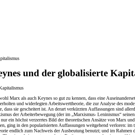
pitalismus
eynes und der globalisierte Kapi
wohl Marx als auch Keynes so gut zu kennen, dass eine Auseinanderset
 überholten und widerlegten Arbeitswerttheorie, die zur Analyse des mo
e, dass sie gescheitert ist. An derart verkürzten Auffassungen sind all
rxismus der Arbeiterbewegung (der im „Marxismus- Leninismus“ seinen 
en nur ein höchst verzerrtes Bild der theoretischen Ansätze von Marx 
rten, ging in den popularisierten Auffassungen weitgehend verloren: im 
ttheorie endlich zum Nachweis der Ausbeutung benutzt; und im Rahmen 