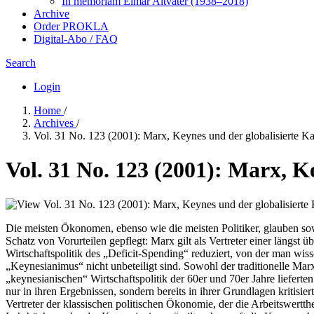
In me­mo­ri­am Elmar Altvater (1938–2018)
Archive
Order PROKLA
Digital-Abo / FAQ
Search
Login
Home
/
Archives
/
Vol. 31 No. 123 (2001): Marx, Keynes und der globalisierte Ka
Vol. 31 No. 123 (2001): Marx, K
Die meisten Ökonomen, ebenso wie die meisten Politiker, glauben so
Schatz von Vorurteilen gepflegt: Marx gilt als Vertreter einer längst
Wirtschaftspolitik des „Deficit-Spending“ reduziert, von der man wiss
„Keynesianimus“ nicht unbeteiligt sind. Sowohl der traditionelle Ma
„keynesianischen“ Wirtschaftspolitik der 60er und 70er Jahre liefert
nur in ihren Ergebnissen, sondern bereits in ihrer Grundlagen kritisie
Vertreter der klassischen politischen Ökonomie, der die Arbeitswer