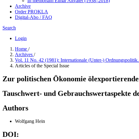
In me­mo­ri­am Elmar Altvater (1938–2018)
Archive
Order PROKLA
Digital-Abo / FAQ
Search
Login
Home
/
Archives
/
Vol. 11 No. 42 (1981): Internationale (Unter-) Ordnungspolitik
Articles of the Special Issue
Zur politischen Ökonomie ölexportierende
Tauschwert- und Gebrauchswertaspekte d
Authors
Wolfgang Hein
DOI: