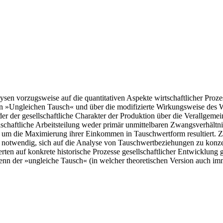
sen vorzugsweise auf die quantitativen Aspekte wirtschaftlicher Proze
den »Ungleichen Tausch« und über die modifizierte Wirkungsweise des W
 der der gesellschaftliche Charakter der Produktion über die Verallgem
ellschaftliche Arbeitsteilung weder primär unmittelbaren Zwangsverhäl
rn um die Maximierung ihrer Einkommen in Tauschwertform resultiert
nd notwendig, sich auf die Analyse von Tauschwertbeziehungen zu konze
ten auf konkrete historische Prozesse gesellschaftlicher Entwicklung 
 wenn der »ungleiche Tausch« (in welcher theoretischen Version auch im