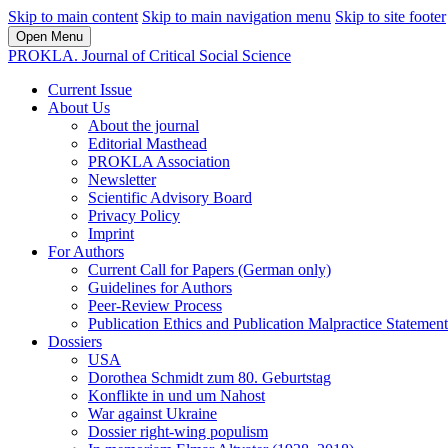
Skip to main content
Skip to main navigation menu
Skip to site footer
Open Menu
PROKLA. Journal of Critical Social Science
Current Issue
About Us
About the journal
Editorial Masthead
PROKLA Association
Newsletter
Scientific Advisory Board
Privacy Policy
Imprint
For Authors
Current Call for Papers (German only)
Guidelines for Authors
Peer-Review Process
Publication Ethics and Publication Malpractice Statement
Dossiers
USA
Dorothea Schmidt zum 80. Geburtstag
Konflikte in und um Nahost
War against Ukraine
Dossier right-wing populism