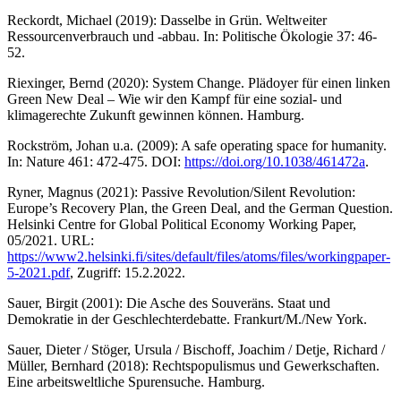
Reckordt, Michael (2019): Dasselbe in Grün. Weltweiter
Ressourcenverbrauch und -abbau. In: Politische Ökologie 37: 46-
52.
Riexinger, Bernd (2020): System Change. Plädoyer für einen linken
Green New Deal – Wie wir den Kampf für eine sozial- und
klimagerechte Zukunft gewinnen können. Hamburg.
Rockström, Johan u.a. (2009): A safe operating space for humanity.
In: Nature 461: 472-475. DOI:
https://doi.org/10.1038/461472a
.
Ryner, Magnus (2021): Passive Revolution/Silent Revolution:
Europe’s Recovery Plan, the Green Deal, and the German Question.
Helsinki Centre for Global Political Economy Working Paper,
05/2021. URL:
https://www2.helsinki.fi/sites/default/files/atoms/files/workingpaper-
5-2021.pdf
, Zugriff: 15.2.2022.
Sauer, Birgit (2001): Die Asche des Souveräns. Staat und
Demokratie in der Geschlechterdebatte. Frankurt/M./New York.
Sauer, Dieter / Stöger, Ursula / Bischoff, Joachim / Detje, Richard /
Müller, Bernhard (2018): Rechtspopulismus und Gewerkschaften.
Eine arbeitsweltliche Spurensuche. Hamburg.