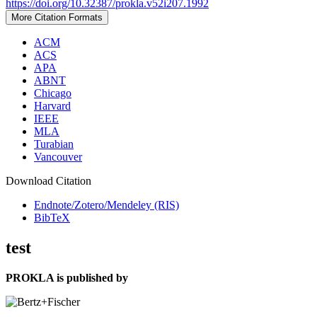
https://doi.org/10.32387/prokla.v52i207.1992
More Citation Formats
ACM
ACS
APA
ABNT
Chicago
Harvard
IEEE
MLA
Turabian
Vancouver
Download Citation
Endnote/Zotero/Mendeley (RIS)
BibTeX
test
PROKLA is published by