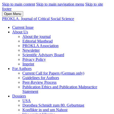
Skip to main content
Skip to main navigation menu
Skip to site
footer
Open Menu
PROKLA. Journal of Critical Social Science
Current Issue
About Us
About the journal
Editorial Masthead
PROKLA Association
Newsletter
Scientific Advisory Board
Privacy Policy
Imprint
For Authors
Current Call for Papers (German only)
Guidelines for Authors
Peer-Review Process
Publication Ethics and Publication Malpractice
Statement
Dossiers
USA
Dorothea Schmidt zum 80. Geburtstag
Konflikte in und um Nahost