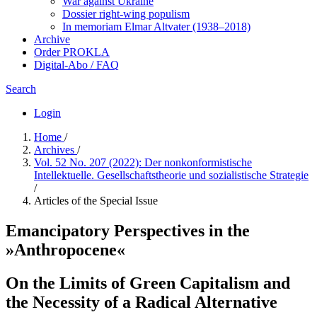
War against Ukraine
Dossier right-wing populism
In me­mo­ri­am Elmar Altvater (1938–2018)
Archive
Order PROKLA
Digital-Abo / FAQ
Search
Login
Home
/
Archives
/
Vol. 52 No. 207 (2022): Der nonkonformistische
Intellektuelle. Gesellschaftstheorie und sozialistische Strategie
/
Articles of the Special Issue
Emancipatory Perspectives in the
»Anthropocene«
On the Limits of Green Capitalism and
the Necessity of a Radical Alternative