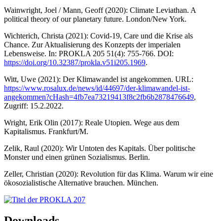
Wainwright, Joel / Mann, Geoff (2020): Climate Leviathan. A
political theory of our planetary future. London/New York.
Wichterich, Christa (2021): Covid-19, Care und die Krise als
Chance. Zur Aktualisierung des Konzepts der imperialen
Lebensweise. In: PROKLA 205 51(4): 755-766. DOI:
https://doi.org/10.32387/prokla.v51i205.1969
.
Witt, Uwe (2021): Der Klimawandel ist angekommen. URL:
https://www.rosalux.de/news/id/44697/der-klimawandel-ist-
angekommen?cHash=4fb7ea73219413f8c2fb6b2878476649
,
Zugriff: 15.2.2022.
Wright, Erik Olin (2017): Reale Utopien. Wege aus dem
Kapitalismus. Frankfurt/M.
Zelik, Raul (2020): Wir Untoten des Kapitals. Über politische
Monster und einen grünen Sozialismus. Berlin.
Zeller, Christian (2020): Revolution für das Klima. Warum wir eine
ökosozialistische Alternative brauchen. München.
Downloads