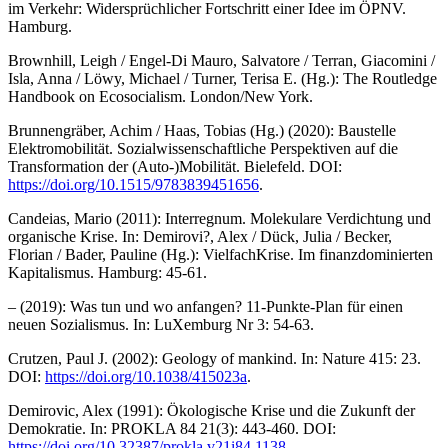
im Verkehr: Widersprüchlicher Fortschritt einer Idee im ÖPNV.
Hamburg.
Brownhill, Leigh / Engel-Di Mauro, Salvatore / Terran, Giacomini /
Isla, Anna / Löwy, Michael / Turner, Terisa E. (Hg.): The Routledge
Handbook on Ecosocialism. London/New York.
Brunnengräber, Achim / Haas, Tobias (Hg.) (2020): Baustelle
Elektromobilität. Sozialwissenschaftliche Perspektiven auf die
Transformation der (Auto-)Mobilität. Bielefeld. DOI:
https://doi.org/10.1515/9783839451656
.
Candeias, Mario (2011): Interregnum. Molekulare Verdichtung und
organische Krise. In: Demirovi?, Alex / Dück, Julia / Becker,
Florian / Bader, Pauline (Hg.): VielfachKrise. Im finanzdominierten
Kapitalismus. Hamburg: 45-61.
– (2019): Was tun und wo anfangen? 11-Punkte-Plan für einen
neuen Sozialismus. In: LuXemburg Nr 3: 54-63.
Crutzen, Paul J. (2002): Geology of mankind. In: Nature 415: 23.
DOI:
https://doi.org/10.1038/415023a
.
Demirovic, Alex (1991): Ökologische Krise und die Zukunft der
Demokratie. In: PROKLA 84 21(3): 443-460. DOI:
https://doi.org/10.32387/prokla.v21i84.1138
.