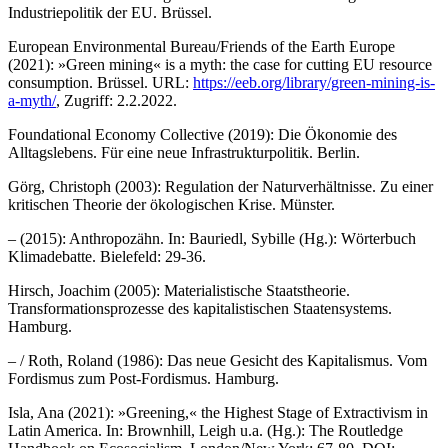
Industriepolitik der EU. Brüssel.
European Environmental Bureau/Friends of the Earth Europe
(2021): »Green mining« is a myth: the case for cutting EU resource
consumption. Brüssel. URL:
https://eeb.org/library/green-mining-is-
a-myth/
, Zugriff: 2.2.2022.
Foundational Economy Collective (2019): Die Ökonomie des
Alltagslebens. Für eine neue Infrastrukturpolitik. Berlin.
Görg, Christoph (2003): Regulation der Naturverhältnisse. Zu einer
kritischen Theorie der ökologischen Krise. Münster.
– (2015): Anthropozähn. In: Bauriedl, Sybille (Hg.): Wörterbuch
Klimadebatte. Bielefeld: 29-36.
Hirsch, Joachim (2005): Materialistische Staatstheorie.
Transformationsprozesse des kapitalistischen Staatensystems.
Hamburg.
– / Roth, Roland (1986): Das neue Gesicht des Kapitalismus. Vom
Fordismus zum Post-Fordismus. Hamburg.
Isla, Ana (2021): »Greening,« the Highest Stage of Extractivism in
Latin America. In: Brownhill, Leigh u.a. (Hg.): The Routledge