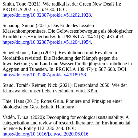
Smith, Tone (2021): Wie radikal ist der Green New Deal? In:
PROKLA 202 51(1): 9-30. DOI:
https://doi.org/10.32387/prokla.v51i202.1928
.
Schaupp, Simon (2021): Das Ende des fossilen
Klassenkompromisses. Die Gelbwestenbewegung als ökologischer
Konflikt des »Hinterlands«. In: PROKLA 204 51(3): 435-453.
https://doi.org/10.32387/prokla.v51i204.1954
.
Scheiterbauer, Tanja (2017): Revolutionen und Revolten in
Nordafrika revisited. Die Bedeutung der Kämpfe gegen die
Inwertsetzung von Land und Wasser für die jüngsten Umbrüche in
Ägypten und Tunesien. In: PROKLA 189 47(4): 587-603. DOI:
https://doi.org/10.32387/prokla.v47i189.58
.
Staud, Toralf / Reimer, Nick (2021): Deutschland 2050. Wie der
Klimawandel unser Leben verändern wird. Köln.
Thie, Hans (2013): Rotes Grün. Pioniere und Prinzipien einer
ökologischen Gesellschaft. Hamburg.
Vadén, T. u.a. (2020): Decoupling for ecological sustainability: A
categorisation and review of research literature. In: Environmental
Science & Policy 112: 236-244. DOI:
https://doi.org/10.1016/j.envsci.2020.06.016
.