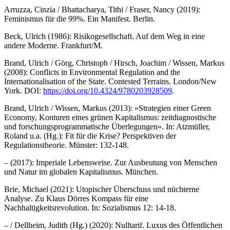
Arruzza, Cinzia / Bhattacharya, Tithi / Fraser, Nancy (2019):
Feminismus für die 99%. Ein Manifest. Berlin.
Beck, Ulrich (1986): Risikogesellschaft. Auf dem Weg in eine
andere Moderne. Frankfurt/M.
Brand, Ulrich / Görg, Christoph / Hirsch, Joachim / Wissen, Markus
(2008): Conflicts in Environmental Regulation and the
Internationalisation of the State. Contested Terrains. London/New
York. DOI:
https://doi.org/10.4324/9780203928509
.
Brand, Ulrich / Wissen, Markus (2013): »Strategien einer Green
Economy, Konturen eines grünen Kapitalismus: zeitdiagnostische
und forschungsprogrammatische Überlegungen«. In: Atzmüller,
Roland u.a. (Hg.): Fit für die Krise? Perspektiven der
Regulationstheorie. Münster: 132-148.
– (2017): Imperiale Lebensweise. Zur Ausbeutung von Menschen
und Natur im globalen Kapitalismus. München.
Brie, Michael (2021): Utopischer Überschuss und nüchterne
Analyse. Zu Klaus Dörres Kompass für eine
Nachhaltigkeitsrevolution. In: Sozialismus 12: 14-18.
– / Dellheim, Judith (Hg.) (2020): Nulltarif. Luxus des Öffentlichen