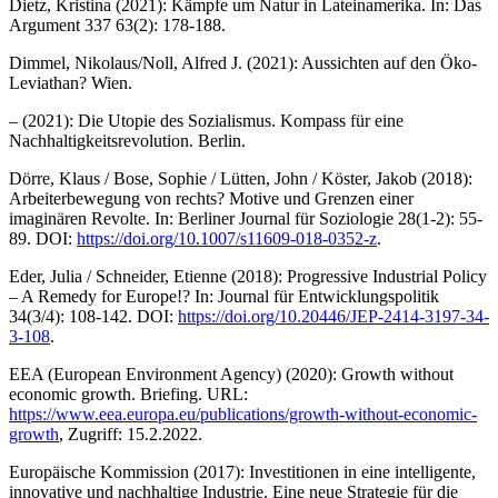
Dietz, Kristina (2021): Kämpfe um Natur in Lateinamerika. In: Das
Argument 337 63(2): 178-188.
Dimmel, Nikolaus/Noll, Alfred J. (2021): Aussichten auf den Öko-
Leviathan? Wien.
– (2021): Die Utopie des Sozialismus. Kompass für eine
Nachhaltigkeitsrevolution. Berlin.
Dörre, Klaus / Bose, Sophie / Lütten, John / Köster, Jakob (2018):
Arbeiterbewegung von rechts? Motive und Grenzen einer
imaginären Revolte. In: Berliner Journal für Soziologie 28(1-2): 55-
89. DOI:
https://doi.org/10.1007/s11609-018-0352-z
.
Eder, Julia / Schneider, Etienne (2018): Progressive Industrial Policy
– A Remedy for Europe!? In: Journal für Entwicklungspolitik
34(3/4): 108-142. DOI:
https://doi.org/10.20446/JEP-2414-3197-34-
3-108
.
EEA (European Environment Agency) (2020): Growth without
economic growth. Briefing. URL:
https://www.eea.europa.eu/publications/growth-without-economic-
growth
, Zugriff: 15.2.2022.
Europäische Kommission (2017): Investitionen in eine intelligente,
innovative und nachhaltige Industrie. Eine neue Strategie für die