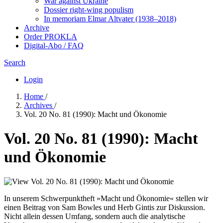
War against Ukraine
Dossier right-wing populism
In me­mo­ri­am Elmar Altvater (1938–2018)
Archive
Order PROKLA
Digital-Abo / FAQ
Search
Login
Home
/
Archives
/
Vol. 20 No. 81 (1990): Macht und Ökonomie
Vol. 20 No. 81 (1990): Macht
und Ökonomie
In unserem Schwerpunktheft »Macht und Ökonomie« stellen wir
einen Beitrag von Sam Bowles und Herb Gintis zur Diskussion.
Nicht allein dessen Umfang, sondern auch die analytische