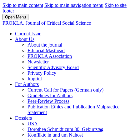
Skip to main content
Skip to main navigation menu
Skip to site
footer
Open Menu
PROKLA. Journal of Critical Social Science
Current Issue
About Us
About the journal
Editorial Masthead
PROKLA Association
Newsletter
Scientific Advisory Board
Privacy Policy
Imprint
For Authors
Current Call for Papers (German only)
Guidelines for Authors
Peer-Review Process
Publication Ethics and Publication Malpractice
Statement
Dossiers
USA
Dorothea Schmidt zum 80. Geburtstag
Konflikte in und um Nahost