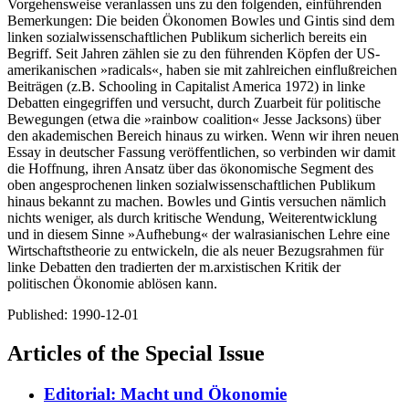
Vorgehensweise veranlassen uns zu den folgenden, einführenden
Bemerkungen: Die beiden Ökonomen Bowles und Gintis sind dem
linken sozialwissenschaftlichen Publikum sicherlich bereits ein
Begriff. Seit Jahren zählen sie zu den führenden Köpfen der US-
amerikanischen »radicals«, haben sie mit zahlreichen einflußreichen
Beiträgen (z.B. Schooling in Capitalist America 1972) in linke
Debatten eingegriffen und versucht, durch Zuarbeit für politische
Bewegungen (etwa die »rainbow coalition« Jesse Jacksons) über
den akademischen Bereich hinaus zu wirken. Wenn wir ihren neuen
Essay in deutscher Fassung veröffentlichen, so verbinden wir damit
die Hoffnung, ihren Ansatz über das ökonomische Segment des
oben angesprochenen linken sozialwissenschaftlichen Publikum
hinaus bekannt zu machen. Bowles und Gintis versuchen nämlich
nichts weniger, als durch kritische Wendung, Weiterentwicklung
und in diesem Sinne »Aufhebung« der walrasianischen Lehre eine
Wirtschaftstheorie zu entwickeln, die als neuer Bezugsrahmen für
linke Debatten den tradierten der m.arxistischen Kritik der
politischen Ökonomie ablösen kann.
Published:
1990-12-01
Articles of the Special Issue
Editorial: Macht und Ökonomie