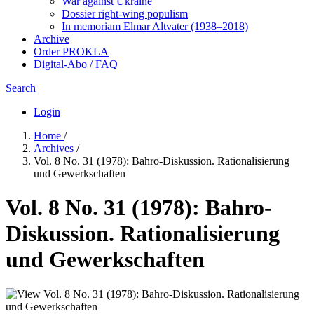
War against Ukraine
Dossier right-wing populism
In me­mo­ri­am Elmar Altvater (1938–2018)
Archive
Order PROKLA
Digital-Abo / FAQ
Search
Login
Home
/
Archives
/
Vol. 8 No. 31 (1978): Bahro-Diskussion. Rationalisierung
und Gewerkschaften
Vol. 8 No. 31 (1978): Bahro-
Diskussion. Rationalisierung
und Gewerkschaften