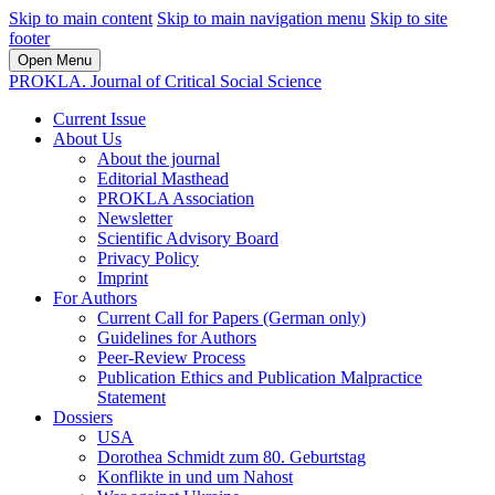
Skip to main content
Skip to main navigation menu
Skip to site
footer
Open Menu
PROKLA. Journal of Critical Social Science
Current Issue
About Us
About the journal
Editorial Masthead
PROKLA Association
Newsletter
Scientific Advisory Board
Privacy Policy
Imprint
For Authors
Current Call for Papers (German only)
Guidelines for Authors
Peer-Review Process
Publication Ethics and Publication Malpractice
Statement
Dossiers
USA
Dorothea Schmidt zum 80. Geburtstag
Konflikte in und um Nahost