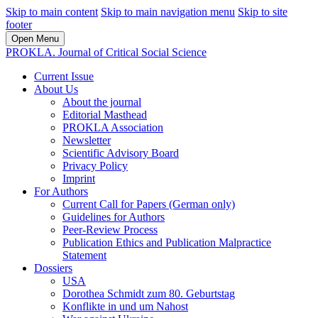
Skip to main content
Skip to main navigation menu
Skip to site
footer
Open Menu
PROKLA. Journal of Critical Social Science
Current Issue
About Us
About the journal
Editorial Masthead
PROKLA Association
Newsletter
Scientific Advisory Board
Privacy Policy
Imprint
For Authors
Current Call for Papers (German only)
Guidelines for Authors
Peer-Review Process
Publication Ethics and Publication Malpractice
Statement
Dossiers
USA
Dorothea Schmidt zum 80. Geburtstag
Konflikte in und um Nahost