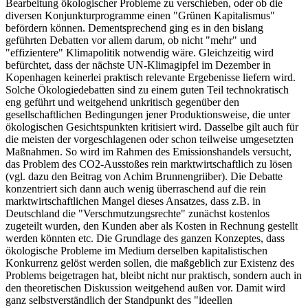
Bearbeitung ökologischer Probleme zu verschieben, oder ob die
diversen Konjunkturprogramme einen "Grünen Kapitalismus"
befördern können. Dementsprechend ging es in den bislang
geführten Debatten vor allem darum, ob nicht "mehr" und
"effizientere" Klimapolitik notwendig wäre. Gleichzeitig wird
befürchtet, dass der nächste UN-Klimagipfel im Dezember in
Kopenhagen keinerlei praktisch relevante Ergebenisse liefern wird.
Solche Ökologiedebatten sind zu einem guten Teil technokratisch
eng geführt und weitgehend unkritisch gegenüber den
gesellschaftlichen Bedingungen jener Produktionsweise, die unter
ökologischen Gesichtspunkten kritisiert wird. Dasselbe gilt auch für
die meisten der vorgeschlagenen oder schon teilweise umgesetzten
Maßnahmen. So wird im Rahmen des Emissionshandels versucht,
das Problem des CO2-Ausstoßes rein marktwirtschaftlich zu lösen
(vgl. dazu den Beitrag von Achim Brunnengriiber). Die Debatte
konzentriert sich dann auch wenig überraschend auf die rein
marktwirtschaftlichen Mangel dieses Ansatzes, dass z.B. in
Deutschland die "Verschmutzungsrechte" zunächst kostenlos
zugeteilt wurden, den Kunden aber als Kosten in Rechnung gestellt
werden könnten etc. Die Grundlage des ganzen Konzeptes, dass
ökologische Probleme im Medium derselben kapitalistischen
Konkurrenz gelöst werden sollen, die maßgeblich zur Existenz des
Problems beigetragen hat, bleibt nicht nur praktisch, sondern auch in
den theoretischen Diskussion weitgehend außen vor. Damit wird
ganz selbstverständlich der Standpunkt des "ideellen