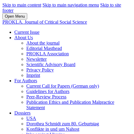
Skip to main content
Skip to main navigation menu
Skip to site
footer
Open Menu
PROKLA. Journal of Critical Social Science
Current Issue
About Us
About the journal
Editorial Masthead
PROKLA Association
Newsletter
Scientific Advisory Board
Privacy Policy
Imprint
For Authors
Current Call for Papers (German only)
Guidelines for Authors
Peer-Review Process
Publication Ethics and Publication Malpractice
Statement
Dossiers
USA
Dorothea Schmidt zum 80. Geburtstag
Konflikte in und um Nahost