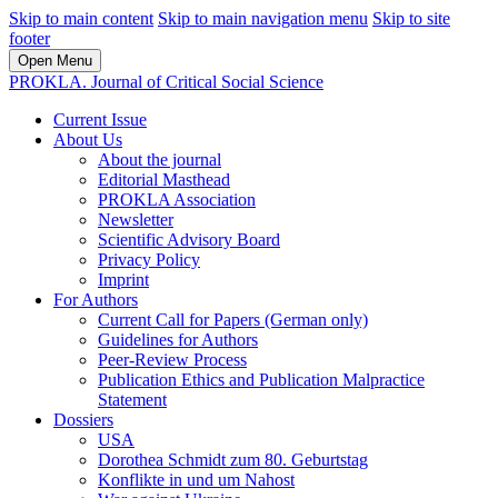
Skip to main content
Skip to main navigation menu
Skip to site
footer
Open Menu
PROKLA. Journal of Critical Social Science
Current Issue
About Us
About the journal
Editorial Masthead
PROKLA Association
Newsletter
Scientific Advisory Board
Privacy Policy
Imprint
For Authors
Current Call for Papers (German only)
Guidelines for Authors
Peer-Review Process
Publication Ethics and Publication Malpractice
Statement
Dossiers
USA
Dorothea Schmidt zum 80. Geburtstag
Konflikte in und um Nahost