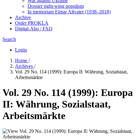
War against Ukraine
Dossier right-wing populism
In me­mo­ri­am Elmar Altvater (1938–2018)
Archive
Order PROKLA
Digital-Abo / FAQ
Search
Login
Home
/
Archives
/
Vol. 29 No. 114 (1999): Europa II: Währung, Sozialstaat,
Arbeitsmärkte
Vol. 29 No. 114 (1999): Europa
II: Währung, Sozialstaat,
Arbeitsmärkte