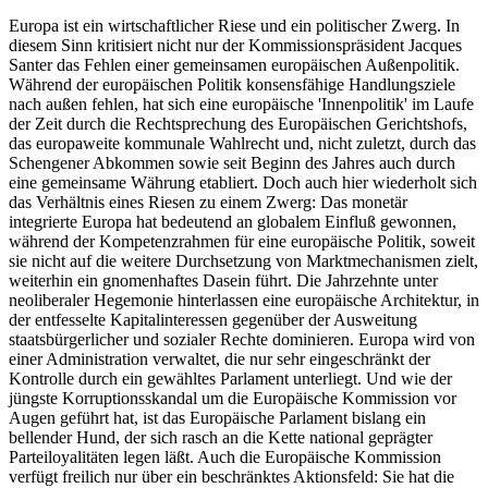
Europa ist ein wirtschaftlicher Riese und ein politischer Zwerg. In
diesem Sinn kritisiert nicht nur der Kommissionspräsident Jacques
Santer das Fehlen einer gemeinsamen europäischen Außenpolitik.
Während der europäischen Politik konsensfähige Handlungsziele
nach außen fehlen, hat sich eine europäische 'Innenpolitik' im Laufe
der Zeit durch die Rechtsprechung des Europäischen Gerichtshofs,
das europaweite kommunale Wahlrecht und, nicht zuletzt, durch das
Schengener Abkommen sowie seit Beginn des Jahres auch durch
eine gemeinsame Währung etabliert. Doch auch hier wiederholt sich
das Verhältnis eines Riesen zu einem Zwerg: Das monetär
integrierte Europa hat bedeutend an globalem Einfluß gewonnen,
während der Kompetenzrahmen für eine europäische Politik, soweit
sie nicht auf die weitere Durchsetzung von Marktmechanismen zielt,
weiterhin ein gnomenhaftes Dasein führt. Die Jahrzehnte unter
neoliberaler Hegemonie hinterlassen eine europäische Architektur, in
der entfesselte Kapitalinteressen gegenüber der Ausweitung
staatsbürgerlicher und sozialer Rechte dominieren. Europa wird von
einer Administration verwaltet, die nur sehr eingeschränkt der
Kontrolle durch ein gewähltes Parlament unterliegt. Und wie der
jüngste Korruptionsskandal um die Europäische Kommission vor
Augen geführt hat, ist das Europäische Parlament bislang ein
bellender Hund, der sich rasch an die Kette national geprägter
Parteiloyalitäten legen läßt. Auch die Europäische Kommission
verfügt freilich nur über ein beschränktes Aktionsfeld: Sie hat die