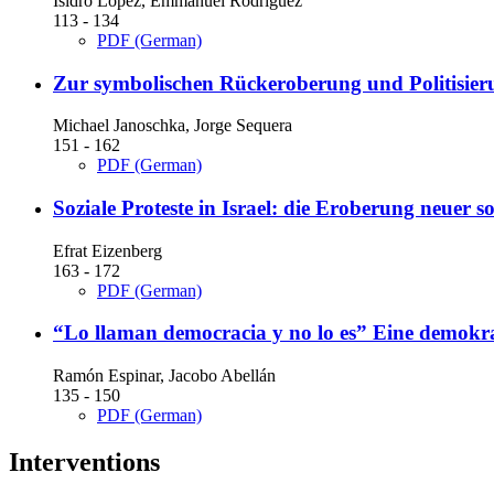
Isidro López, Emmanuel Rodríguez
113 - 134
PDF (German)
Zur symbolischen Rückeroberung und Politisier
Michael Janoschka, Jorge Sequera
151 - 162
PDF (German)
Soziale Proteste in Israel: die Eroberung neuer 
Efrat Eizenberg
163 - 172
PDF (German)
“Lo llaman democracia y no lo es”
Eine demokra
Ramón Espinar, Jacobo Abellán
135 - 150
PDF (German)
Interventions