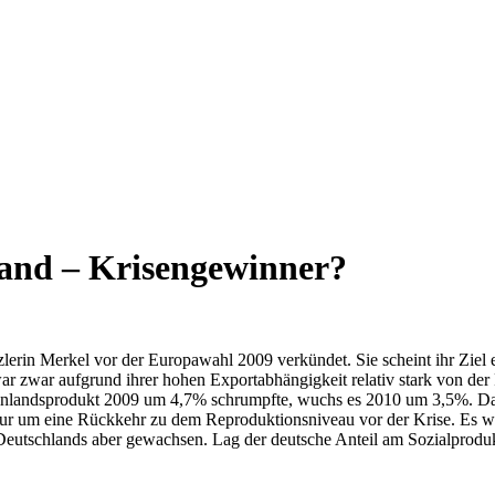
hland – Krisengewinner?
lerin Merkel vor der Europawahl 2009 verkündet. Sie scheint ihr Ziel e
 war zwar aufgrund ihrer hohen Exportabhängigkeit relativ stark von 
oinlandsprodukt 2009 um 4,7% schrumpfte, wuchs es 2010 um 3,5%. Dass
nur um eine Rückkehr zu dem Reproduktionsniveau vor der Krise. Es wur
eutschlands aber gewachsen. Lag der deutsche Anteil am Sozialproduk