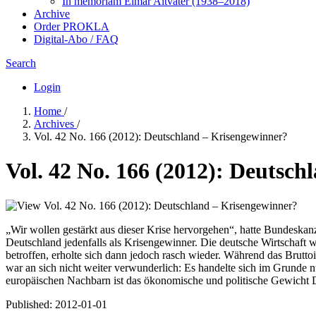
In me­mo­ri­am Elmar Altvater (1938–2018)
Archive
Order PROKLA
Digital-Abo / FAQ
Search
Login
Home
/
Archives
/
Vol. 42 No. 166 (2012): Deutschland – Krisengewinner?
Vol. 42 No. 166 (2012): Deutsc
„Wir wollen gestärkt aus dieser Krise hervorgehen“, hatte Bundeskanz
Deutschland jedenfalls als Krisengewinner. Die deutsche Wirtschaft
betroffen, erholte sich dann jedoch rasch wieder. Während das Brutt
war an sich nicht weiter verwunderlich: Es handelte sich im Grunde 
europäischen Nachbarn ist das ökonomische und politische Gewicht D
Published:
2012-01-01