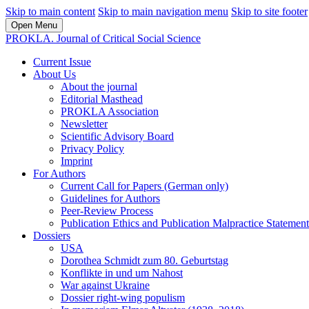
Skip to main content
Skip to main navigation menu
Skip to site footer
Open Menu
PROKLA. Journal of Critical Social Science
Current Issue
About Us
About the journal
Editorial Masthead
PROKLA Association
Newsletter
Scientific Advisory Board
Privacy Policy
Imprint
For Authors
Current Call for Papers (German only)
Guidelines for Authors
Peer-Review Process
Publication Ethics and Publication Malpractice Statement
Dossiers
USA
Dorothea Schmidt zum 80. Geburtstag
Konflikte in und um Nahost
War against Ukraine
Dossier right-wing populism