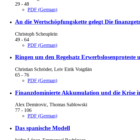
29 - 48
PDF (German)
An die Wertschöpfungskette gelegt
Die finanzget
Christoph Scheuplein
49 - 64
PDF (German)
Ringen um den Regelsatz
Erwerbslosenproteste
Christian Schröder, Leiv Eirik Voigtlän
65 - 76
PDF (German)
Finanzdominierte Akkumulation und die Krise 
Alex Demirovic, Thomas Sablowski
77 - 106
PDF (German)
Das spanische Modell