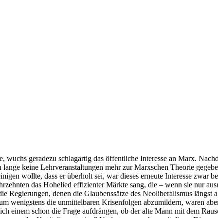
gte, wuchs geradezu schlagartig das öffentliche Interesse an Marx. N
on lange keine Lehrveranstaltungen mehr zur Marxschen Theorie gegeb
gen wollte, dass er überholt sei, war dieses erneute Interesse zwar 
zehnten das Hohelied effizienter Märkte sang, die – wenn sie nur ausre
ie Regierungen, denen die Glaubenssätze des Neoliberalismus längst al
um wenigstens die unmittelbaren Krisenfolgen abzumildern, waren aber 
 sich einem schon die Frage aufdrängen, ob der alte Mann mit dem Rausch