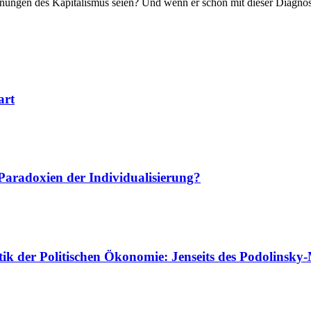
nungen des Kapitalismus seien? Und wenn er schon mit dieser Diagnose r
art
Paradoxien der Individualisierung?
itik der Politischen Ökonomie:
Jenseits des Podolinsky-