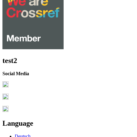
test2
Social Media
Language
Deutsch