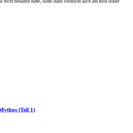
echt behalten hatte, sollte dann vielleicht auch am Rest seiner
Mythos (Teil 1)