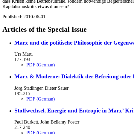
dass Krisen keine Betriebsunfälle, sondern notwendige Begleiterschei
Kapitalismuskritik etwas dran sein?
Published:
2010-06-01
Articles of the Special Issue
Marx und die politische Philosophie der Gegenw
Urs Marti
177-193
PDF (German)
Marx & Moderne: Dialektik der Befreiung oder 
Jörg Stadlinger, Dieter Sauer
195-215
PDF (German)
Stoffwechsel, Energie und Entropie in Marx’ Kr
Paul Burkett, John Bellamy Foster
217-240
PDF (German)