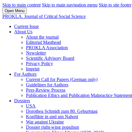
Skip to main content
Skip to main navigation menu
Skip to site footer
Open Menu
PROKLA. Journal of Critical Social Science
Current Issue
About Us
About the journal
Editorial Masthead
PROKLA Association
Newsletter
Scientific Advisory Board
Privacy Policy
Imprint
For Authors
Current Call for Papers (German only)
Guidelines for Authors
Peer-Review Process
Publication Ethics and Publication Malpractice Statement
Dossiers
USA
Dorothea Schmidt zum 80. Geburtstag
Konflikte in und um Nahost
War against Ukraine
Dossier right-wing populism