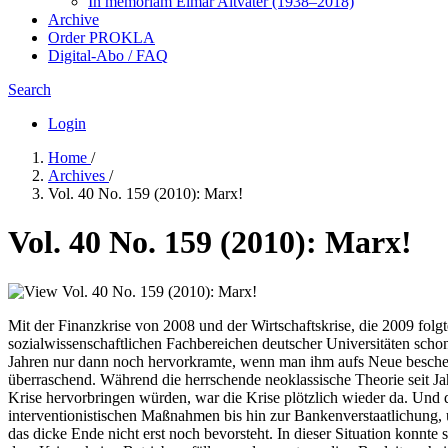
In me­mo­ri­am Elmar Altvater (1938–2018)
Archive
Order PROKLA
Digital-Abo / FAQ
Search
Login
Home
/
Archives
/
Vol. 40 No. 159 (2010): Marx!
Vol. 40 No. 159 (2010): Marx!
Mit der Finanzkrise von 2008 und der Wirtschaftskrise, die 2009 fol
sozialwissenschaftlichen Fachbereichen deutscher Universitäten sch
Jahren nur dann noch hervorkramte, wenn man ihm aufs Neue bescheini
überraschend. Während die herrschende neoklassische Theorie seit Jahr
Krise hervorbringen würden, war die Krise plötzlich wieder da. Und d
interventionistischen Maßnahmen bis hin zur Bankenverstaatlichung, 
das dicke Ende nicht erst noch bevorsteht. In dieser Situation konnte